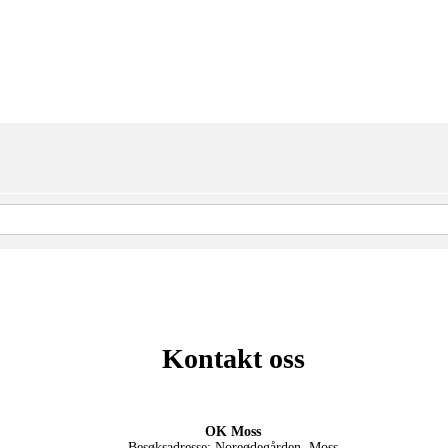
Kontakt oss
OK Moss
Besøksadresse: Noreødegården, Moss