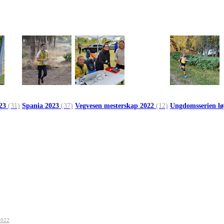
023
(31)
Spania 2023
(37)
Vegvesen mesterskap 2022
(12)
Ungdomsserien l
2022