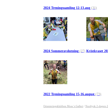
2024 Treningssamling 12-13.aug
(31)
2024 Sommeravslutning
(27)
Kvistkvaset 2
2022 Treningssamling 15-16.august
(73)
Orienteringsklubben Moss 's Galleri
/
Nordjysk 2-dagers 