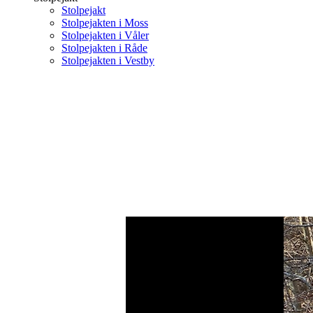
Stolpejakt
Stolpejakten i Moss
Stolpejakten i Våler
Stolpejakten i Råde
Stolpejakten i Vestby