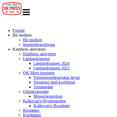
Veksle
navigasjon
Forside
Bli medlem
Bli medlem
Innmeldingsskjema
Klubbens aktiviteter
Klubbens aktiviteter
Lørdagskjappen
Lørdagskjappen 2024
Lørdagskjappen 2023
OK Moss treninger
Treningsopplegg/ukas løype
Treninger med kveldsmat
Treningsløp
Orienteringsløp
Mossemesterskap
Kråkecup'n Byorientering
Kråkecup'n Resultater
Resultater
Klubbturer