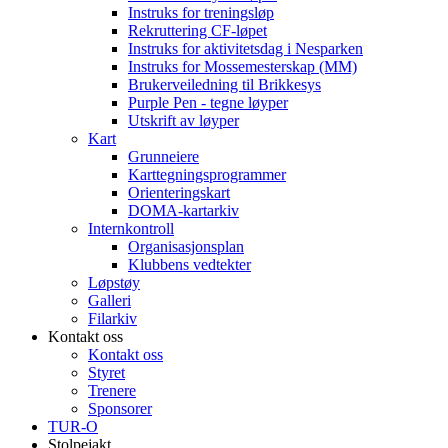
Instruks for treningsløp
Rekruttering CF-løpet
Instruks for aktivitetsdag i Nesparken
Instruks for Mossemesterskap (MM)
Brukerveiledning til Brikkesys
Purple Pen - tegne løyper
Utskrift av løyper
Kart
Grunneiere
Karttegningsprogrammer
Orienteringskart
DOMA-kartarkiv
Internkontroll
Organisasjonsplan
Klubbens vedtekter
Løpstøy
Galleri
Filarkiv
Kontakt oss
Kontakt oss
Styret
Trenere
Sponsorer
TUR-O
Stolpejakt