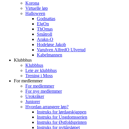
Korona
Virtuelle løp
Halloween
Godnattas
ElgOn
ThOmas
Småtroll
Arakn-O
Hodeløse Jakob
Varulven AlfredO Ulverud
Kabelmannen
Klubbhus
Klubbhus
Leie av klubbhus
Trening i Moss
For medlemmer
For medlemmer
For nye medlemmer
Urokråker
Juniorer
Hvordan arrangere løp?
Instruks for lørdagskjappen
Instruks for Ungdomsserien
Instruks for Østfoldsprinten
Instruks for nyttårsløpet