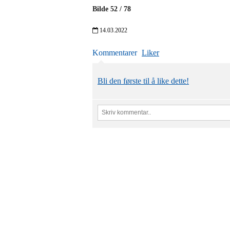
Bilde
52
/
78
14.03.2022
Kommentarer
Liker
Bli den første til å like dette!