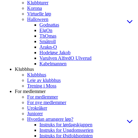
Klubbturer
Korona
Virtuelle løp
Halloween
Godnattas
ElgOn
ThOmas
Småtroll
Arakn-O
Hodeløse Jakob
Varulven AlfredO Ulverud
Kabelmannen
Klubbhus
Klubbhus
Leie av klubbhus
Trening i Moss
For medlemmer
For medlemmer
For nye medlemmer
Urokråker
Juniorer
Hvordan arrangere løp?
Instruks for lørdagskjappen
Instruks for Ungdomsserien
Instruks for Østfoldsprinten