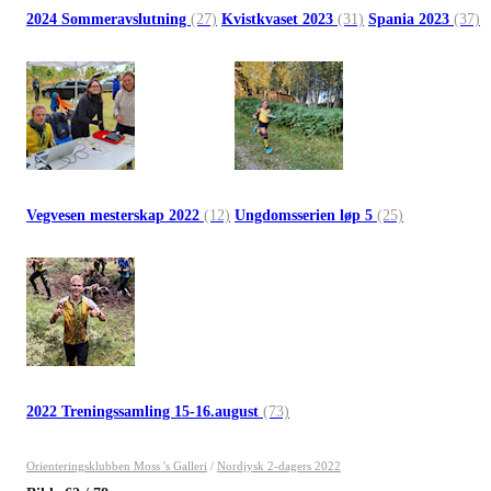
2024 Sommeravslutning
(27)
Kvistkvaset 2023
(31)
Spania 2023
(37)
Vegvesen mesterskap 2022
(12)
Ungdomsserien løp 5
(25)
2022 Treningssamling 15-16.august
(73)
Orienteringsklubben Moss 's Galleri
/
Nordjysk 2-dagers 2022