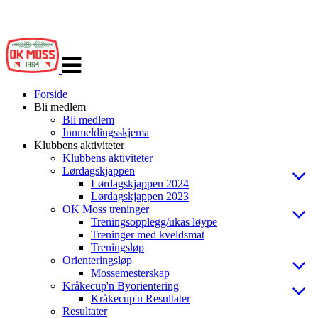
Veksle
navigasjon
Forside
Bli medlem
Bli medlem
Innmeldingsskjema
Klubbens aktiviteter
Klubbens aktiviteter
Lørdagskjappen
Lørdagskjappen 2024
Lørdagskjappen 2023
OK Moss treninger
Treningsopplegg/ukas løype
Treninger med kveldsmat
Treningsløp
Orienteringsløp
Mossemesterskap
Kråkecup'n Byorientering
Kråkecup'n Resultater
Resultater