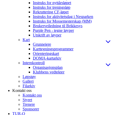
Instruks for nyttårsløpet
Instruks for treningsløp
Rekruttering CF-løpet
Instruks for aktivitetsdag i Nesparken
Instruks for Mossemesterskap (MM)
Brukerveiledning til Brikkesys
Purple Pen - tegne løyper
Utskrift av løyper
Kart
Grunneiere
Karttegningsprogrammer
Orienteringskart
DOMA-kartarkiv
Internkontroll
Organisasjonsplan
Klubbens vedtekter
Løpstøy
Galleri
Filarkiv
Kontakt oss
Kontakt oss
Styret
Trenere
Sponsorer
TUR-O