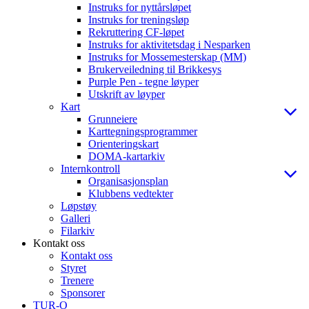
Instruks for nyttårsløpet
Instruks for treningsløp
Rekruttering CF-løpet
Instruks for aktivitetsdag i Nesparken
Instruks for Mossemesterskap (MM)
Brukerveiledning til Brikkesys
Purple Pen - tegne løyper
Utskrift av løyper
Kart
Grunneiere
Karttegningsprogrammer
Orienteringskart
DOMA-kartarkiv
Internkontroll
Organisasjonsplan
Klubbens vedtekter
Løpstøy
Galleri
Filarkiv
Kontakt oss
Kontakt oss
Styret
Trenere
Sponsorer
TUR-O