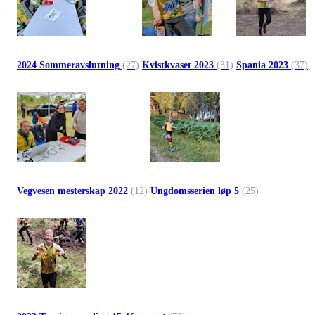
2024 Sommeravslutning
(27)
Kvistkvaset 2023
(31)
Spania 2023
(37)
Vegvesen mesterskap 2022
(12)
Ungdomsserien løp 5
(25)