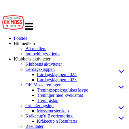
Veksle
navigasjon
Forside
Bli medlem
Bli medlem
Innmeldingsskjema
Klubbens aktiviteter
Klubbens aktiviteter
Lørdagskjappen
Lørdagskjappen 2024
Lørdagskjappen 2023
OK Moss treninger
Treningsopplegg/ukas løype
Treninger med kveldsmat
Treningsløp
Orienteringsløp
Mossemesterskap
Kråkecup'n Byorientering
Kråkecup'n Resultater
Resultater