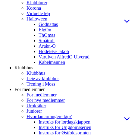
Klubbturer
Korona
Virtuelle løp
Halloween
Godnattas
ElgOn
ThOmas
Småtroll
Arakn-O
Hodeløse Jakob
Varulven AlfredO Ulverud
Kabelmannen
Klubbhus
Klubbhus
Leie av klubbhus
Trening i Moss
For medlemmer
For medlemmer
For nye medlemmer
Urokråker
Juniorer
Hvordan arrangere løp?
Instruks for lørdagskjappen
Instruks for Ungdomsserien
Instruks for Østfoldsprinten