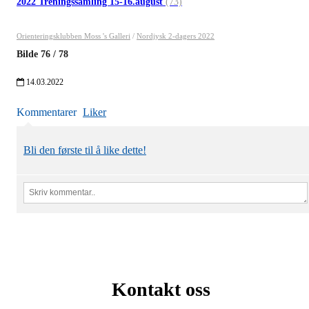
2022 Treningssamling 15-16.august
(73)
Orienteringsklubben Moss 's Galleri
/
Nordjysk 2-dagers 2022
Bilde
76
/
78
14.03.2022
Kommentarer
Liker
Bli den første til å like dette!
Kontakt oss