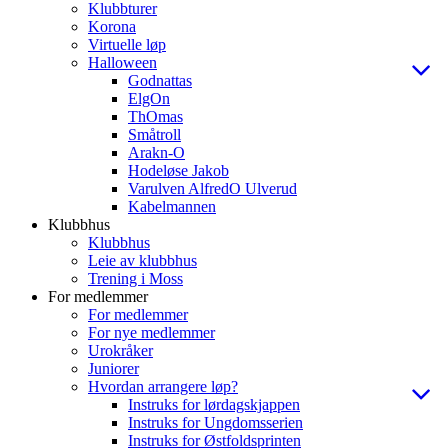
Klubbturer
Korona
Virtuelle løp
Halloween
Godnattas
ElgOn
ThOmas
Småtroll
Arakn-O
Hodeløse Jakob
Varulven AlfredO Ulverud
Kabelmannen
Klubbhus
Klubbhus
Leie av klubbhus
Trening i Moss
For medlemmer
For medlemmer
For nye medlemmer
Urokråker
Juniorer
Hvordan arrangere løp?
Instruks for lørdagskjappen
Instruks for Ungdomsserien
Instruks for Østfoldsprinten