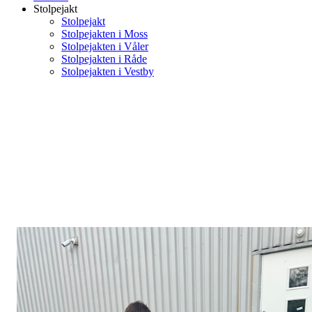
Stolpejakt
Stolpejakt
Stolpejakten i Moss
Stolpejakten i Våler
Stolpejakten i Råde
Stolpejakten i Vestby