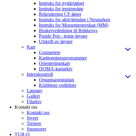
Instruks for nyttårsløpet
Instruks for treningsløp
Rekruttering CF-løpet
Instruks for aktivitetsdag i Nesparken
Instruks for Mossemesterskap (MM)
Brukerveiledning til Brikkesys
Purple Pen - tegne løyper
Utskrift av løyper
Kart
Grunneiere
Karttegningsprogrammer
Orienteringskart
DOMA-kartarkiv
Internkontroll
Organisasjonsplan
Klubbens vedtekter
Løpstøy
Galleri
Filarkiv
Kontakt oss
Kontakt oss
Styret
Trenere
Sponsorer
TUR-O