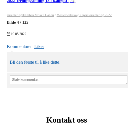
2022 Treningssamling 15-16.august
(73)
Orienteringsklubben Moss 's Galleri
/
Mossemesterskap i sprintorientering 2022
Bilde
4
/
125
19.05.2022
Kommentarer
Liker
Bli den første til å like dette!
Kontakt oss