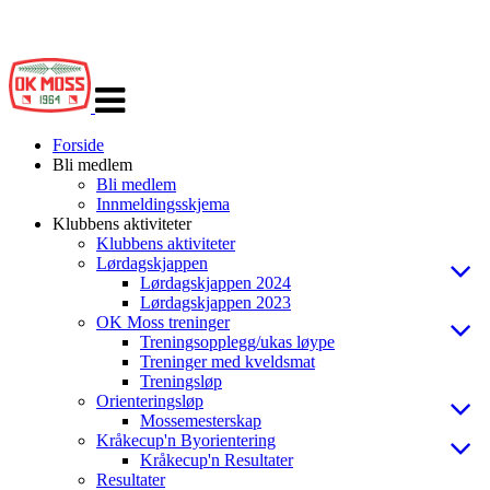
Veksle
navigasjon
Forside
Bli medlem
Bli medlem
Innmeldingsskjema
Klubbens aktiviteter
Klubbens aktiviteter
Lørdagskjappen
Lørdagskjappen 2024
Lørdagskjappen 2023
OK Moss treninger
Treningsopplegg/ukas løype
Treninger med kveldsmat
Treningsløp
Orienteringsløp
Mossemesterskap
Kråkecup'n Byorientering
Kråkecup'n Resultater
Resultater