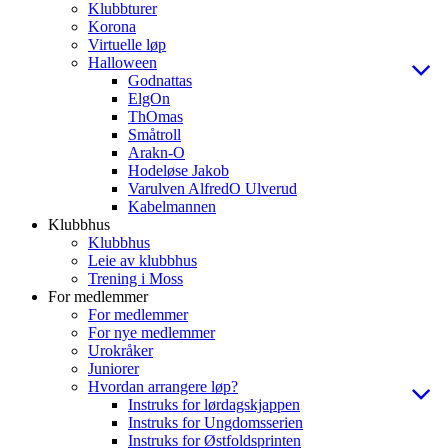
Klubbturer
Korona
Virtuelle løp
Halloween
Godnattas
ElgOn
ThOmas
Småtroll
Arakn-O
Hodeløse Jakob
Varulven AlfredO Ulverud
Kabelmannen
Klubbhus
Klubbhus
Leie av klubbhus
Trening i Moss
For medlemmer
For medlemmer
For nye medlemmer
Urokråker
Juniorer
Hvordan arrangere løp?
Instruks for lørdagskjappen
Instruks for Ungdomsserien
Instruks for Østfoldsprinten