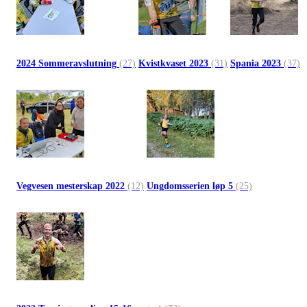
2024 Sommeravslutning
(27)
Kvistkvaset 2023
(31)
Spania 2023
(37)
Vegvesen mesterskap 2022
(12)
Ungdomsserien løp 5
(25)