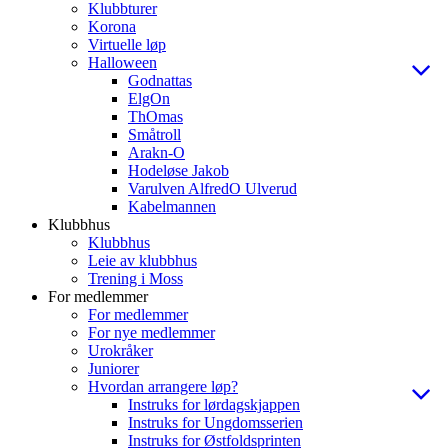
Klubbturer
Korona
Virtuelle løp
Halloween
Godnattas
ElgOn
ThOmas
Småtroll
Arakn-O
Hodeløse Jakob
Varulven AlfredO Ulverud
Kabelmannen
Klubbhus
Klubbhus
Leie av klubbhus
Trening i Moss
For medlemmer
For medlemmer
For nye medlemmer
Urokråker
Juniorer
Hvordan arrangere løp?
Instruks for lørdagskjappen
Instruks for Ungdomsserien
Instruks for Østfoldsprinten