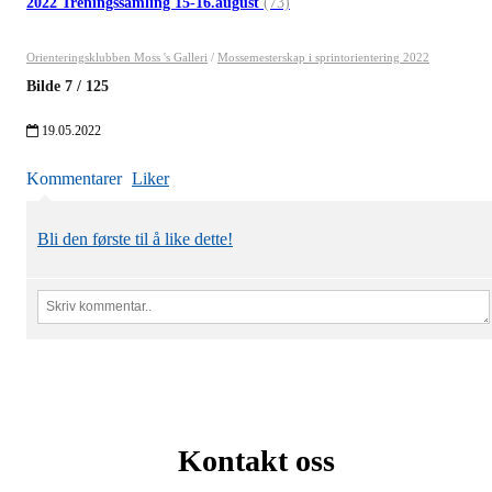
2022 Treningssamling 15-16.august
(73)
Orienteringsklubben Moss 's Galleri
/
Mossemesterskap i sprintorientering 2022
Bilde
7
/
125
19.05.2022
Kommentarer
Liker
Bli den første til å like dette!
Kontakt oss