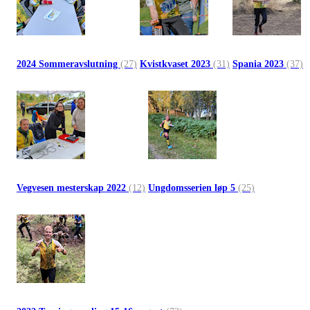
2024 Sommeravslutning
(27)
Kvistkvaset 2023
(31)
Spania 2023
(37)
Vegvesen mesterskap 2022
(12)
Ungdomsserien løp 5
(25)