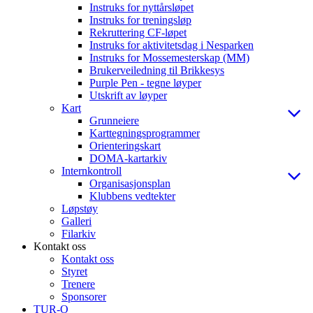
Instruks for nyttårsløpet
Instruks for treningsløp
Rekruttering CF-løpet
Instruks for aktivitetsdag i Nesparken
Instruks for Mossemesterskap (MM)
Brukerveiledning til Brikkesys
Purple Pen - tegne løyper
Utskrift av løyper
Kart
Grunneiere
Karttegningsprogrammer
Orienteringskart
DOMA-kartarkiv
Internkontroll
Organisasjonsplan
Klubbens vedtekter
Løpstøy
Galleri
Filarkiv
Kontakt oss
Kontakt oss
Styret
Trenere
Sponsorer
TUR-O