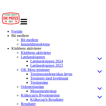
Veksle
navigasjon
Forside
Bli medlem
Bli medlem
Innmeldingsskjema
Klubbens aktiviteter
Klubbens aktiviteter
Lørdagskjappen
Lørdagskjappen 2024
Lørdagskjappen 2023
OK Moss treninger
Treningsopplegg/ukas løype
Treninger med kveldsmat
Treningsløp
Orienteringsløp
Mossemesterskap
Kråkecup'n Byorientering
Kråkecup'n Resultater
Resultater