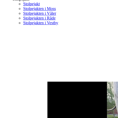
Stolpejakt
Stolpejakten i Moss
Stolpejakten i Våler
Stolpejakten i Råde
Stolpejakten i Vestby