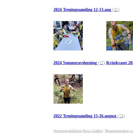
2024 Treningssamling 12-13.aug
(31)
2024 Sommeravslutning
(27)
Kvistkvaset 2
2022 Treningssamling 15-16.august
(73)
Orienteringsklubben Moss 's Galleri
/
Mossemesterskap i s