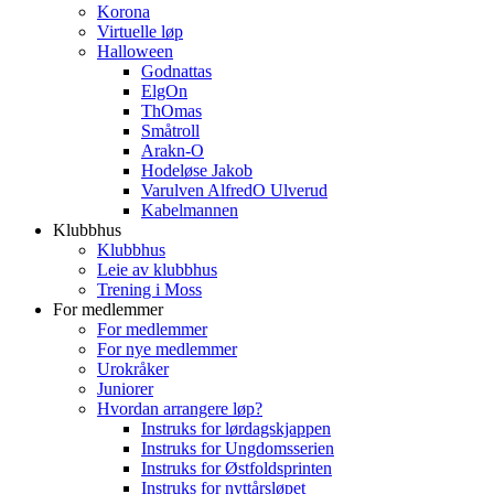
Korona
Virtuelle løp
Halloween
Godnattas
ElgOn
ThOmas
Småtroll
Arakn-O
Hodeløse Jakob
Varulven AlfredO Ulverud
Kabelmannen
Klubbhus
Klubbhus
Leie av klubbhus
Trening i Moss
For medlemmer
For medlemmer
For nye medlemmer
Urokråker
Juniorer
Hvordan arrangere løp?
Instruks for lørdagskjappen
Instruks for Ungdomsserien
Instruks for Østfoldsprinten
Instruks for nyttårsløpet