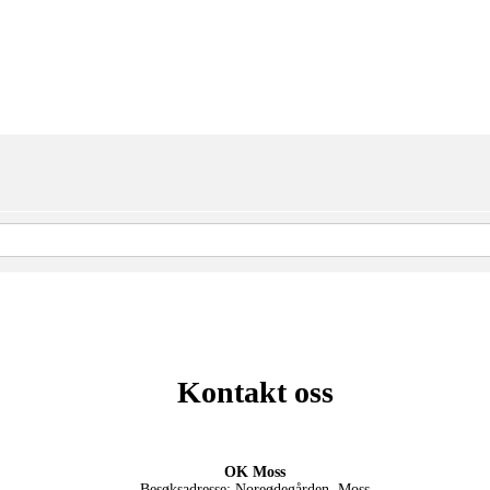
Kontakt oss
OK Moss
Besøksadresse: Noreødegården, Moss