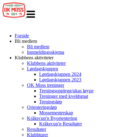
Veksle
navigasjon
Forside
Bli medlem
Bli medlem
Innmeldingsskjema
Klubbens aktiviteter
Klubbens aktiviteter
Lørdagskjappen
Lørdagskjappen 2024
Lørdagskjappen 2023
OK Moss treninger
Treningsopplegg/ukas løype
Treninger med kveldsmat
Treningsløp
Orienteringsløp
Mossemesterskap
Kråkecup'n Byorientering
Kråkecup'n Resultater
Resultater
Klubbturer