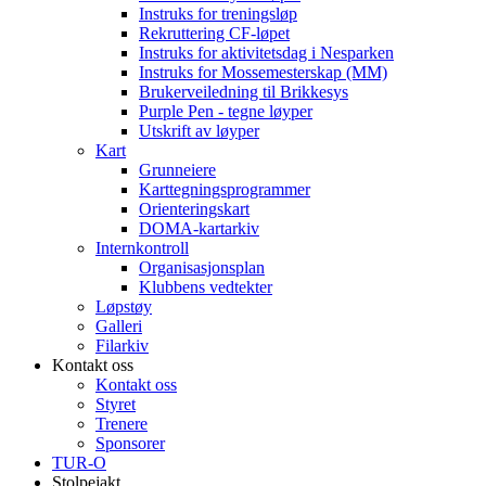
Instruks for treningsløp
Rekruttering CF-løpet
Instruks for aktivitetsdag i Nesparken
Instruks for Mossemesterskap (MM)
Brukerveiledning til Brikkesys
Purple Pen - tegne løyper
Utskrift av løyper
Kart
Grunneiere
Karttegningsprogrammer
Orienteringskart
DOMA-kartarkiv
Internkontroll
Organisasjonsplan
Klubbens vedtekter
Løpstøy
Galleri
Filarkiv
Kontakt oss
Kontakt oss
Styret
Trenere
Sponsorer
TUR-O
Stolpejakt