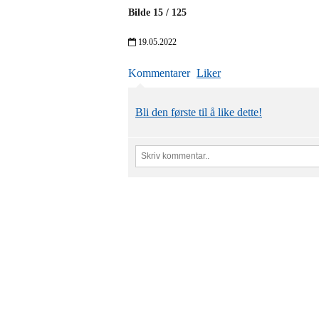
Bilde
15
/
125
19.05.2022
Kommentarer
Liker
Bli den første til å like dette!