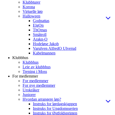
Klubbturer
Korona
Virtuelle løp
Halloween
Godnattas
ElgOn
ThOmas
Småtroll
Arakn-O
Hodeløse Jakob
Varulven AlfredO Ulverud
Kabelmannen
Klubbhus
Klubbhus
Leie av klubbhus
Trening i Moss
For medlemmer
For medlemmer
For nye medlemmer
Urokråker
Juniorer
Hvordan arrangere løp?
Instruks for lørdagskjappen
Instruks for Ungdomsserien
Instruks for Østfoldsprinten