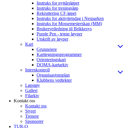
Instruks for nyttårsløpet
Instruks for treningsløp
Rekruttering CF-løpet
Instruks for aktivitetsdag i Nesparken
Instruks for Mossemesterskap (MM)
Brukerveiledning til Brikkesys
Purple Pen - tegne løyper
Utskrift av løyper
Kart
Grunneiere
Karttegningsprogrammer
Orienteringskart
DOMA-kartarkiv
Internkontroll
Organisasjonsplan
Klubbens vedtekter
Løpstøy
Galleri
Filarkiv
Kontakt oss
Kontakt oss
Styret
Trenere
Sponsorer
TUR-O