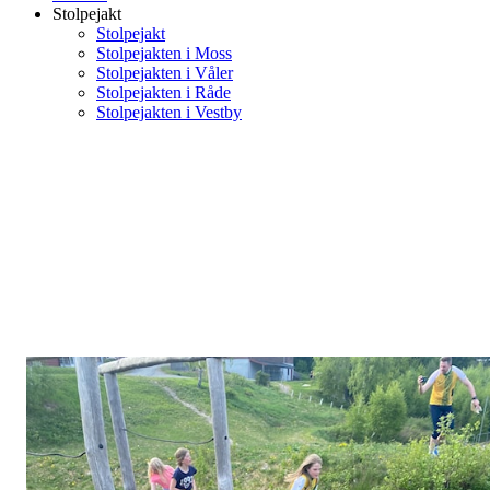
Stolpejakt
Stolpejakt
Stolpejakten i Moss
Stolpejakten i Våler
Stolpejakten i Råde
Stolpejakten i Vestby