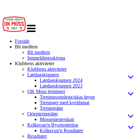
Veksle
navigasjon
Forside
Bli medlem
Bli medlem
Innmeldingsskjema
Klubbens aktiviteter
Klubbens aktiviteter
Lørdagskjappen
Lørdagskjappen 2024
Lørdagskjappen 2023
OK Moss treninger
Treningsopplegg/ukas løype
Treninger med kveldsmat
Treningsløp
Orienteringsløp
Mossemesterskap
Kråkecup'n Byorientering
Kråkecup'n Resultater
Resultater