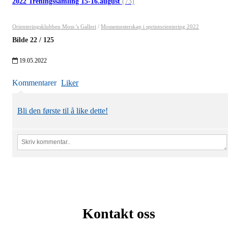
2022 Treningssamling 15-16.august
(73)
Orienteringsklubben Moss 's Galleri
/
Mossemesterskap i sprintorientering 2022
Bilde
22
/
125
19.05.2022
Kommentarer
Liker
Bli den første til å like dette!
Kontakt oss