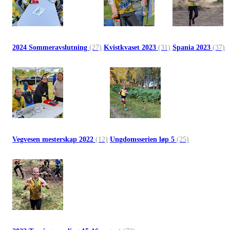
2024 Sommeravslutning
(27)
Kvistkvaset 2023
(31)
Spania 2023
(37)
Vegvesen mesterskap 2022
(12)
Ungdomsserien løp 5
(25)