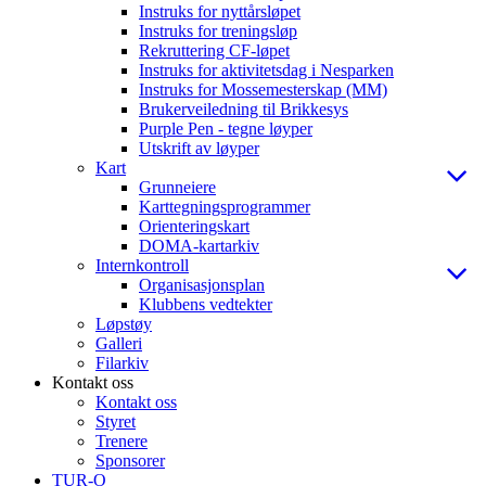
Instruks for nyttårsløpet
Instruks for treningsløp
Rekruttering CF-løpet
Instruks for aktivitetsdag i Nesparken
Instruks for Mossemesterskap (MM)
Brukerveiledning til Brikkesys
Purple Pen - tegne løyper
Utskrift av løyper
Kart
Grunneiere
Karttegningsprogrammer
Orienteringskart
DOMA-kartarkiv
Internkontroll
Organisasjonsplan
Klubbens vedtekter
Løpstøy
Galleri
Filarkiv
Kontakt oss
Kontakt oss
Styret
Trenere
Sponsorer
TUR-O