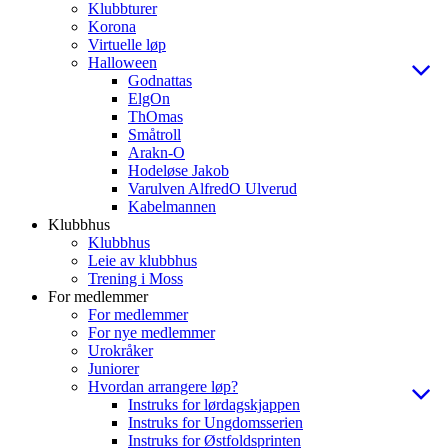
Klubbturer
Korona
Virtuelle løp
Halloween
Godnattas
ElgOn
ThOmas
Småtroll
Arakn-O
Hodeløse Jakob
Varulven AlfredO Ulverud
Kabelmannen
Klubbhus
Klubbhus
Leie av klubbhus
Trening i Moss
For medlemmer
For medlemmer
For nye medlemmer
Urokråker
Juniorer
Hvordan arrangere løp?
Instruks for lørdagskjappen
Instruks for Ungdomsserien
Instruks for Østfoldsprinten