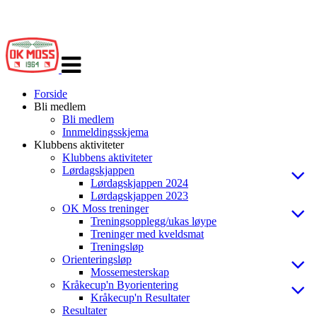
Veksle
navigasjon
Forside
Bli medlem
Bli medlem
Innmeldingsskjema
Klubbens aktiviteter
Klubbens aktiviteter
Lørdagskjappen
Lørdagskjappen 2024
Lørdagskjappen 2023
OK Moss treninger
Treningsopplegg/ukas løype
Treninger med kveldsmat
Treningsløp
Orienteringsløp
Mossemesterskap
Kråkecup'n Byorientering
Kråkecup'n Resultater
Resultater