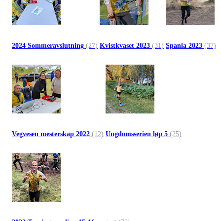
2024 Sommeravslutning
(27)
Kvistkvaset 2023
(31)
Spania 2023
(37)
Vegvesen mesterskap 2022
(12)
Ungdomsserien løp 5
(25)