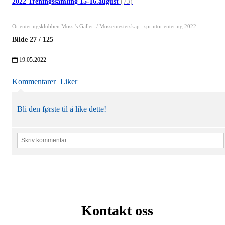
2022 Treningssamling 15-16.august
(73)
Orienteringsklubben Moss 's Galleri
/
Mossemesterskap i sprintorientering 2022
Bilde
27
/
125
19.05.2022
Kommentarer
Liker
Bli den første til å like dette!
Kontakt oss