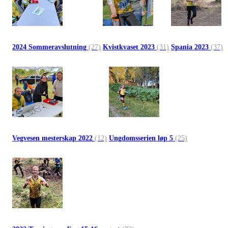
2024 Sommeravslutning
(27)
Kvistkvaset 2023
(31)
Spania 2023
(37)
Vegvesen mesterskap 2022
(12)
Ungdomsserien løp 5
(25)