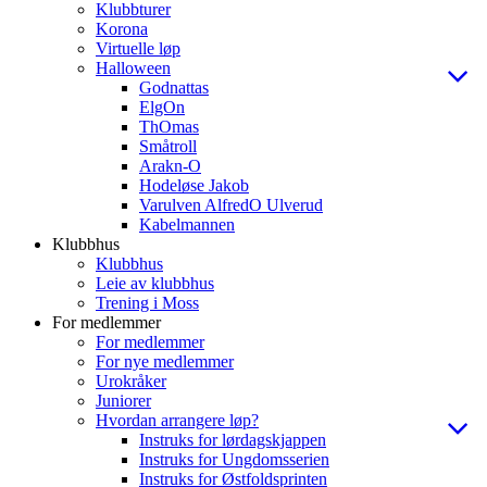
Klubbturer
Korona
Virtuelle løp
Halloween
Godnattas
ElgOn
ThOmas
Småtroll
Arakn-O
Hodeløse Jakob
Varulven AlfredO Ulverud
Kabelmannen
Klubbhus
Klubbhus
Leie av klubbhus
Trening i Moss
For medlemmer
For medlemmer
For nye medlemmer
Urokråker
Juniorer
Hvordan arrangere løp?
Instruks for lørdagskjappen
Instruks for Ungdomsserien
Instruks for Østfoldsprinten