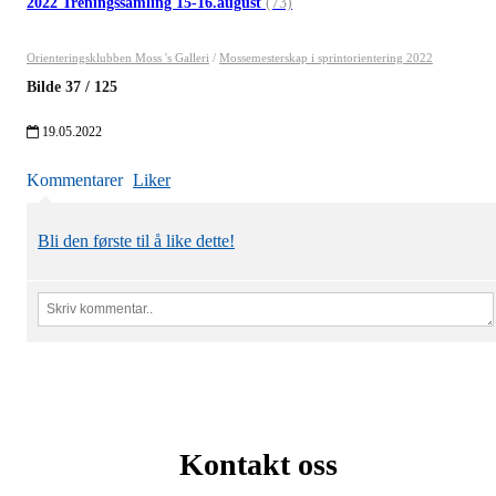
2022 Treningssamling 15-16.august
(73)
Orienteringsklubben Moss 's Galleri
/
Mossemesterskap i sprintorientering 2022
Bilde
37
/
125
19.05.2022
Kommentarer
Liker
Bli den første til å like dette!
Kontakt oss