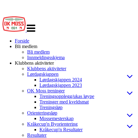
Veksle
navigasjon
Forside
Bli medlem
Bli medlem
Innmeldingsskjema
Klubbens aktiviteter
Klubbens aktiviteter
Lørdagskjappen
Lørdagskjappen 2024
Lørdagskjappen 2023
OK Moss treninger
Treningsopplegg/ukas løype
Treninger med kveldsmat
Treningsløp
Orienteringsløp
Mossemesterskap
Kråkecup'n Byorientering
Kråkecup'n Resultater
Resultater