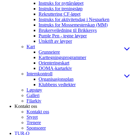
Instruks for nyttårsløpet
Instruks for treningsløp
Rekruttering CF-løpet
Instruks for aktivitetsdag i Nesparken
Instruks for Mossemesterskap (MM)
Brukerveiledning til Brikkesys
Purple Pen - tegne løyper
Utskrift av løyper
Kart
Grunneiere
Karttegningsprogrammer
Orienteringskart
DOMA-kartarkiv
Internkontroll
Organisasjonsplan
Klubbens vedtekter
Løpstøy
Galleri
Filarkiv
Kontakt oss
Kontakt oss
Styret
Trenere
Sponsorer
TUR-O