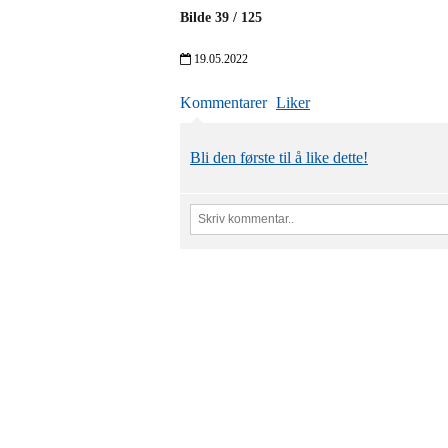
Bilde
39
/
125
19.05.2022
Kommentarer
Liker
Bli den første til å like dette!