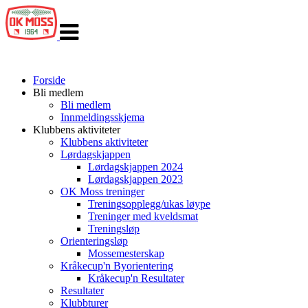
Veksle
navigasjon
Forside
Bli medlem
Bli medlem
Innmeldingsskjema
Klubbens aktiviteter
Klubbens aktiviteter
Lørdagskjappen
Lørdagskjappen 2024
Lørdagskjappen 2023
OK Moss treninger
Treningsopplegg/ukas løype
Treninger med kveldsmat
Treningsløp
Orienteringsløp
Mossemesterskap
Kråkecup'n Byorientering
Kråkecup'n Resultater
Resultater
Klubbturer