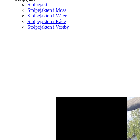
Stolpejakt
Stolpejakten i Moss
Stolpejakten i Våler
Stolpejakten i Råde
Stolpejakten i Vestby