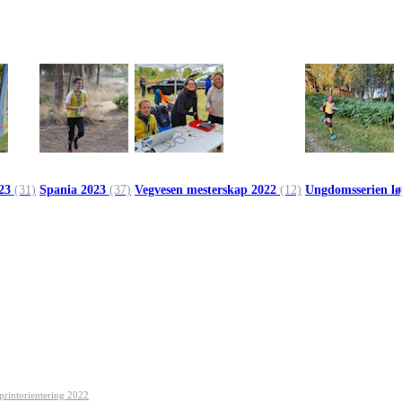
023
(31)
Spania 2023
(37)
Vegvesen mesterskap 2022
(12)
Ungdomsserien l
printorientering 2022