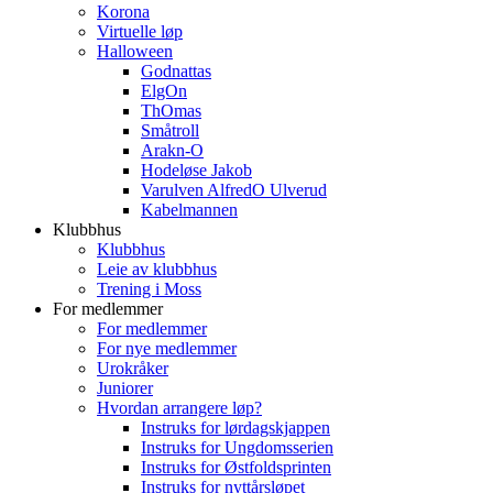
Korona
Virtuelle løp
Halloween
Godnattas
ElgOn
ThOmas
Småtroll
Arakn-O
Hodeløse Jakob
Varulven AlfredO Ulverud
Kabelmannen
Klubbhus
Klubbhus
Leie av klubbhus
Trening i Moss
For medlemmer
For medlemmer
For nye medlemmer
Urokråker
Juniorer
Hvordan arrangere løp?
Instruks for lørdagskjappen
Instruks for Ungdomsserien
Instruks for Østfoldsprinten
Instruks for nyttårsløpet