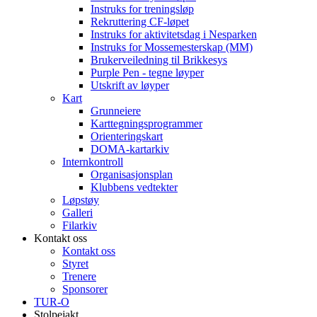
Instruks for treningsløp
Rekruttering CF-løpet
Instruks for aktivitetsdag i Nesparken
Instruks for Mossemesterskap (MM)
Brukerveiledning til Brikkesys
Purple Pen - tegne løyper
Utskrift av løyper
Kart
Grunneiere
Karttegningsprogrammer
Orienteringskart
DOMA-kartarkiv
Internkontroll
Organisasjonsplan
Klubbens vedtekter
Løpstøy
Galleri
Filarkiv
Kontakt oss
Kontakt oss
Styret
Trenere
Sponsorer
TUR-O
Stolpejakt