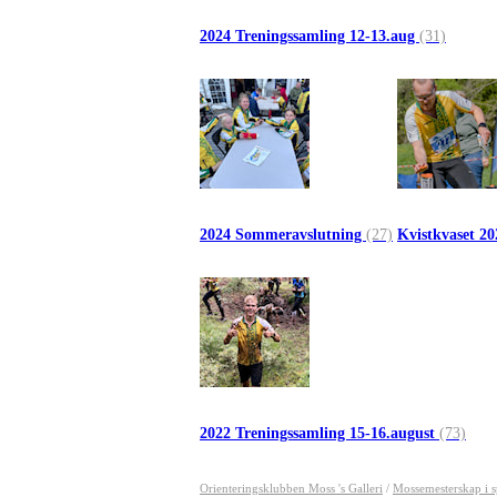
2024 Treningssamling 12-13.aug
(31)
2024 Sommeravslutning
(27)
Kvistkvaset 2
2022 Treningssamling 15-16.august
(73)
Orienteringsklubben Moss 's Galleri
/
Mossemesterskap i s