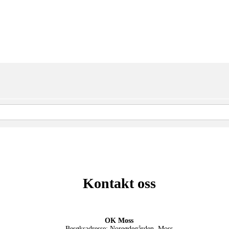
Kontakt oss
OK Moss
Besøksadresse: Noreødegården, Moss