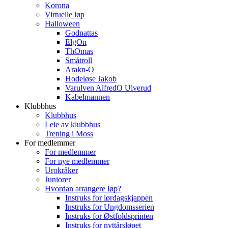
Korona
Virtuelle løp
Halloween
Godnattas
ElgOn
ThOmas
Småtroll
Arakn-O
Hodeløse Jakob
Varulven AlfredO Ulverud
Kabelmannen
Klubbhus
Klubbhus
Leie av klubbhus
Trening i Moss
For medlemmer
For medlemmer
For nye medlemmer
Urokråker
Juniorer
Hvordan arrangere løp?
Instruks for lørdagskjappen
Instruks for Ungdomsserien
Instruks for Østfoldsprinten
Instruks for nyttårsløpet