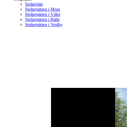
Stolpejakt
Stolpejakten i Moss
Stolpejakten i Våler
Stolpejakten i Råde
Stolpejakten i Vestby