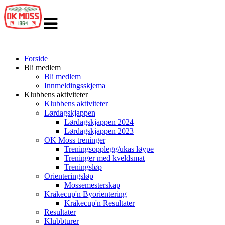
Veksle
navigasjon
Forside
Bli medlem
Bli medlem
Innmeldingsskjema
Klubbens aktiviteter
Klubbens aktiviteter
Lørdagskjappen
Lørdagskjappen 2024
Lørdagskjappen 2023
OK Moss treninger
Treningsopplegg/ukas løype
Treninger med kveldsmat
Treningsløp
Orienteringsløp
Mossemesterskap
Kråkecup'n Byorientering
Kråkecup'n Resultater
Resultater
Klubbturer