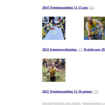
2024 Treningssamling 12-13.aug
(31)
2024 Sommeravslutning
(27)
Kvistkvaset 2
2022 Treningssamling 15-16.august
(73)
Orienteringsklubben Moss 's Galleri
/
Mossemesterskap i s