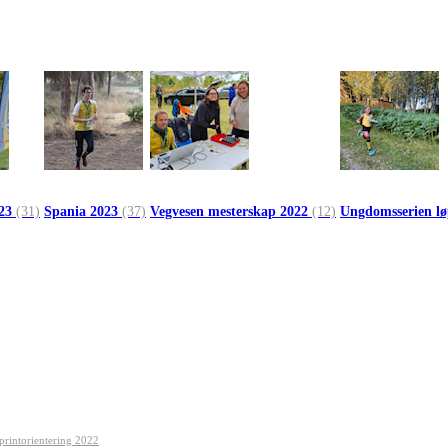
023
(31)
Spania 2023
(37)
Vegvesen mesterskap 2022
(12)
Ungdomsserien l
printorientering 2022