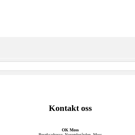
Kontakt oss
OK Moss
Besøksadresse: Noreødegården, Moss