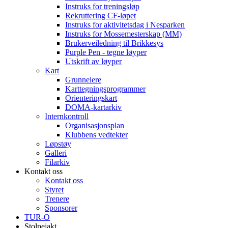
Instruks for treningsløp
Rekruttering CF-løpet
Instruks for aktivitetsdag i Nesparken
Instruks for Mossemesterskap (MM)
Brukerveiledning til Brikkesys
Purple Pen - tegne løyper
Utskrift av løyper
Kart
Grunneiere
Karttegningsprogrammer
Orienteringskart
DOMA-kartarkiv
Internkontroll
Organisasjonsplan
Klubbens vedtekter
Løpstøy
Galleri
Filarkiv
Kontakt oss
Kontakt oss
Styret
Trenere
Sponsorer
TUR-O
Stolpejakt