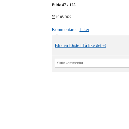
Bilde
47
/
125
19.05.2022
Kommentarer
Liker
Bli den første til å like dette!