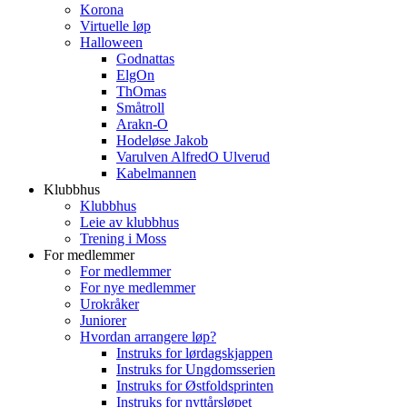
Korona
Virtuelle løp
Halloween
Godnattas
ElgOn
ThOmas
Småtroll
Arakn-O
Hodeløse Jakob
Varulven AlfredO Ulverud
Kabelmannen
Klubbhus
Klubbhus
Leie av klubbhus
Trening i Moss
For medlemmer
For medlemmer
For nye medlemmer
Urokråker
Juniorer
Hvordan arrangere løp?
Instruks for lørdagskjappen
Instruks for Ungdomsserien
Instruks for Østfoldsprinten
Instruks for nyttårsløpet