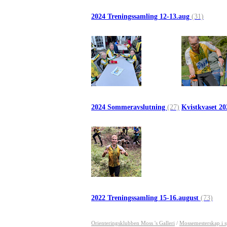
2024 Treningssamling 12-13.aug
(31)
2024 Sommeravslutning
(27)
Kvistkvaset 2
2022 Treningssamling 15-16.august
(73)
Orienteringsklubben Moss 's Galleri
/
Mossemesterskap i s