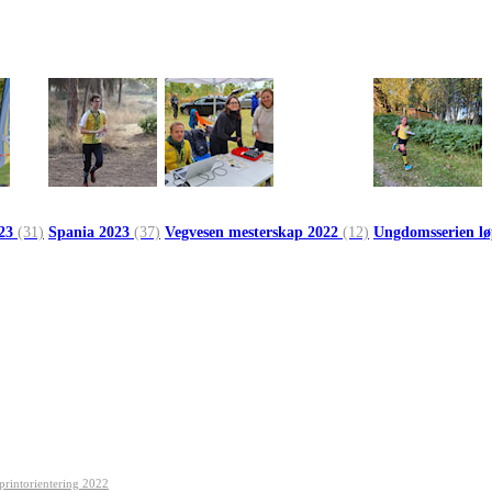
023
(31)
Spania 2023
(37)
Vegvesen mesterskap 2022
(12)
Ungdomsserien l
printorientering 2022