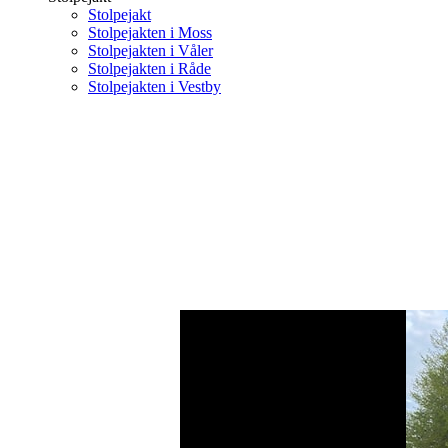
Stolpejakt
Stolpejakten i Moss
Stolpejakten i Våler
Stolpejakten i Råde
Stolpejakten i Vestby