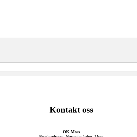
Kontakt oss
OK Moss
Besøksadresse: Noreødegården, Moss