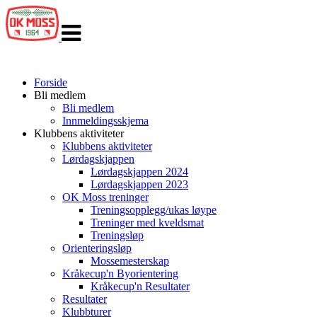
Veksle
navigasjon
Forside
Bli medlem
Bli medlem
Innmeldingsskjema
Klubbens aktiviteter
Klubbens aktiviteter
Lørdagskjappen
Lørdagskjappen 2024
Lørdagskjappen 2023
OK Moss treninger
Treningsopplegg/ukas løype
Treninger med kveldsmat
Treningsløp
Orienteringsløp
Mossemesterskap
Kråkecup'n Byorientering
Kråkecup'n Resultater
Resultater
Klubbturer