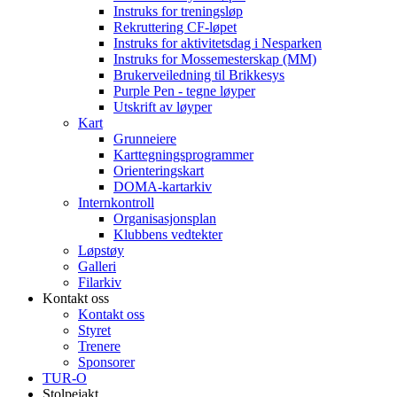
Instruks for treningsløp
Rekruttering CF-løpet
Instruks for aktivitetsdag i Nesparken
Instruks for Mossemesterskap (MM)
Brukerveiledning til Brikkesys
Purple Pen - tegne løyper
Utskrift av løyper
Kart
Grunneiere
Karttegningsprogrammer
Orienteringskart
DOMA-kartarkiv
Internkontroll
Organisasjonsplan
Klubbens vedtekter
Løpstøy
Galleri
Filarkiv
Kontakt oss
Kontakt oss
Styret
Trenere
Sponsorer
TUR-O
Stolpejakt