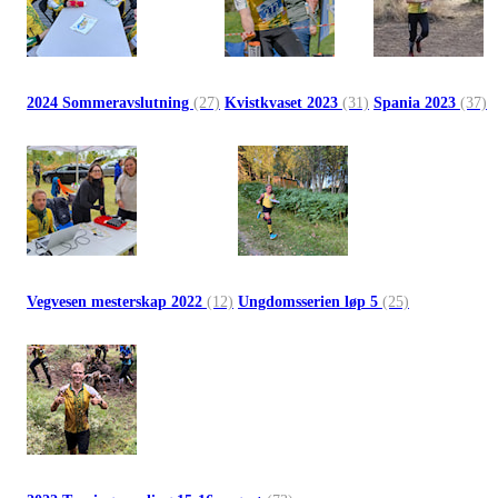
2024 Sommeravslutning
(27)
Kvistkvaset 2023
(31)
Spania 2023
(37)
Vegvesen mesterskap 2022
(12)
Ungdomsserien løp 5
(25)