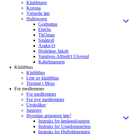
Klubbturer
Korona
Virtuelle løp
Halloween
Godnattas
ElgOn
ThOmas
Småtroll
Arakn-O
Hodeløse Jakob
Varulven AlfredO Ulverud
Kabelmannen
Klubbhus
Klubbhus
Leie av klubbhus
Trening i Moss
For medlemmer
For medlemmer
For nye medlemmer
Urokråker
Juniorer
Hvordan arrangere løp?
Instruks for lørdagskjappen
Instruks for Ungdomsserien
Instruks for Østfoldsprinten