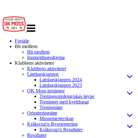
Veksle
navigasjon
Forside
Bli medlem
Bli medlem
Innmeldingsskjema
Klubbens aktiviteter
Klubbens aktiviteter
Lørdagskjappen
Lørdagskjappen 2024
Lørdagskjappen 2023
OK Moss treninger
Treningsopplegg/ukas løype
Treninger med kveldsmat
Treningsløp
Orienteringsløp
Mossemesterskap
Kråkecup'n Byorientering
Kråkecup'n Resultater
Resultater