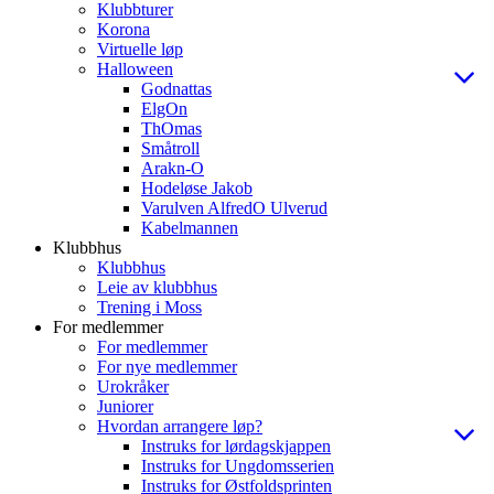
Klubbturer
Korona
Virtuelle løp
Halloween
Godnattas
ElgOn
ThOmas
Småtroll
Arakn-O
Hodeløse Jakob
Varulven AlfredO Ulverud
Kabelmannen
Klubbhus
Klubbhus
Leie av klubbhus
Trening i Moss
For medlemmer
For medlemmer
For nye medlemmer
Urokråker
Juniorer
Hvordan arrangere løp?
Instruks for lørdagskjappen
Instruks for Ungdomsserien
Instruks for Østfoldsprinten