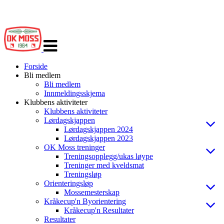
Veksle
navigasjon
Forside
Bli medlem
Bli medlem
Innmeldingsskjema
Klubbens aktiviteter
Klubbens aktiviteter
Lørdagskjappen
Lørdagskjappen 2024
Lørdagskjappen 2023
OK Moss treninger
Treningsopplegg/ukas løype
Treninger med kveldsmat
Treningsløp
Orienteringsløp
Mossemesterskap
Kråkecup'n Byorientering
Kråkecup'n Resultater
Resultater