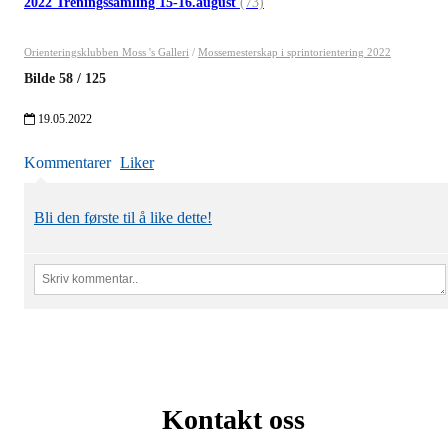
2022 Treningssamling 15-16.august
(73)
Orienteringsklubben Moss 's Galleri
/
Mossemesterskap i sprintorientering 2022
Bilde
58
/
125
19.05.2022
Kommentarer
Liker
Bli den første til å like dette!
Kontakt oss