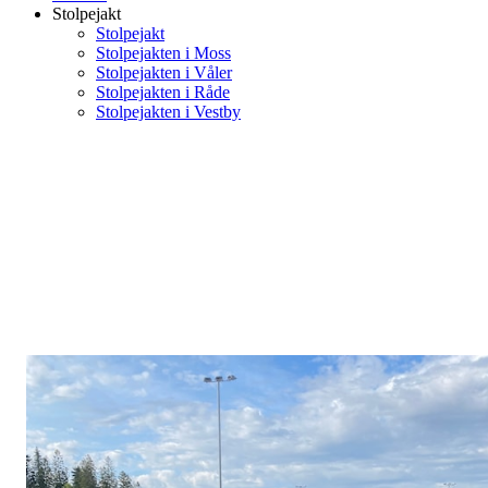
Stolpejakt
Stolpejakt
Stolpejakten i Moss
Stolpejakten i Våler
Stolpejakten i Råde
Stolpejakten i Vestby