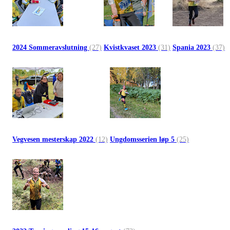
2024 Sommeravslutning
(27)
Kvistkvaset 2023
(31)
Spania 2023
(37)
Vegvesen mesterskap 2022
(12)
Ungdomsserien løp 5
(25)