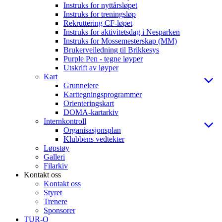
Instruks for nyttårsløpet
Instruks for treningsløp
Rekruttering CF-løpet
Instruks for aktivitetsdag i Nesparken
Instruks for Mossemesterskap (MM)
Brukerveiledning til Brikkesys
Purple Pen - tegne løyper
Utskrift av løyper
Kart
Grunneiere
Karttegningsprogrammer
Orienteringskart
DOMA-kartarkiv
Internkontroll
Organisasjonsplan
Klubbens vedtekter
Løpstøy
Galleri
Filarkiv
Kontakt oss
Kontakt oss
Styret
Trenere
Sponsorer
TUR-O