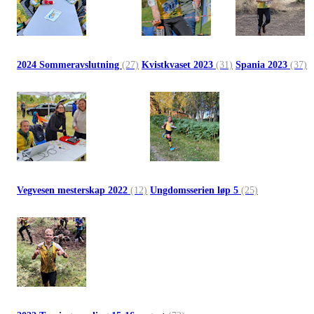
2024 Sommeravslutning
(27)
Kvistkvaset 2023
(31)
Spania 2023
(37)
Vegvesen mesterskap 2022
(12)
Ungdomsserien løp 5
(25)