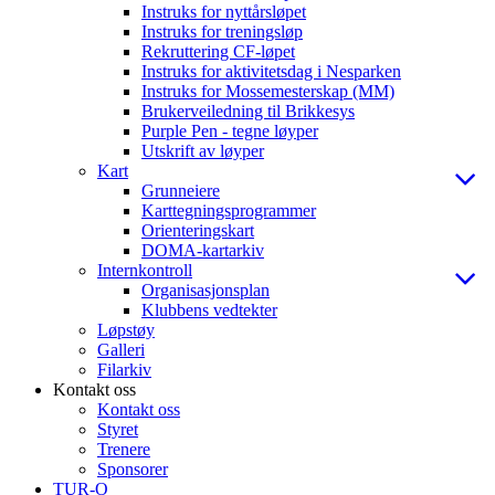
Instruks for nyttårsløpet
Instruks for treningsløp
Rekruttering CF-løpet
Instruks for aktivitetsdag i Nesparken
Instruks for Mossemesterskap (MM)
Brukerveiledning til Brikkesys
Purple Pen - tegne løyper
Utskrift av løyper
Kart
Grunneiere
Karttegningsprogrammer
Orienteringskart
DOMA-kartarkiv
Internkontroll
Organisasjonsplan
Klubbens vedtekter
Løpstøy
Galleri
Filarkiv
Kontakt oss
Kontakt oss
Styret
Trenere
Sponsorer
TUR-O