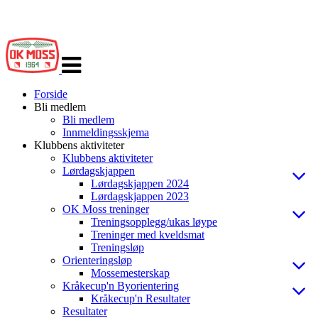
Veksle
navigasjon
Forside
Bli medlem
Bli medlem
Innmeldingsskjema
Klubbens aktiviteter
Klubbens aktiviteter
Lørdagskjappen
Lørdagskjappen 2024
Lørdagskjappen 2023
OK Moss treninger
Treningsopplegg/ukas løype
Treninger med kveldsmat
Treningsløp
Orienteringsløp
Mossemesterskap
Kråkecup'n Byorientering
Kråkecup'n Resultater
Resultater