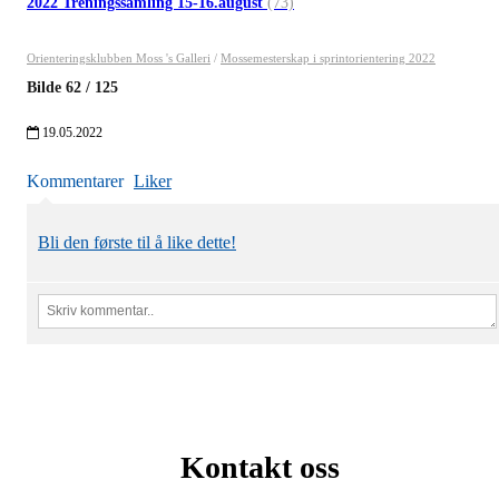
2022 Treningssamling 15-16.august
(73)
Orienteringsklubben Moss 's Galleri
/
Mossemesterskap i sprintorientering 2022
Bilde
62
/
125
19.05.2022
Kommentarer
Liker
Bli den første til å like dette!
Kontakt oss