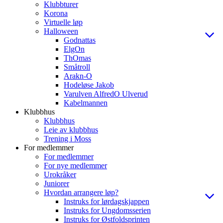
Klubbturer
Korona
Virtuelle løp
Halloween
Godnattas
ElgOn
ThOmas
Småtroll
Arakn-O
Hodeløse Jakob
Varulven AlfredO Ulverud
Kabelmannen
Klubbhus
Klubbhus
Leie av klubbhus
Trening i Moss
For medlemmer
For medlemmer
For nye medlemmer
Urokråker
Juniorer
Hvordan arrangere løp?
Instruks for lørdagskjappen
Instruks for Ungdomsserien
Instruks for Østfoldsprinten