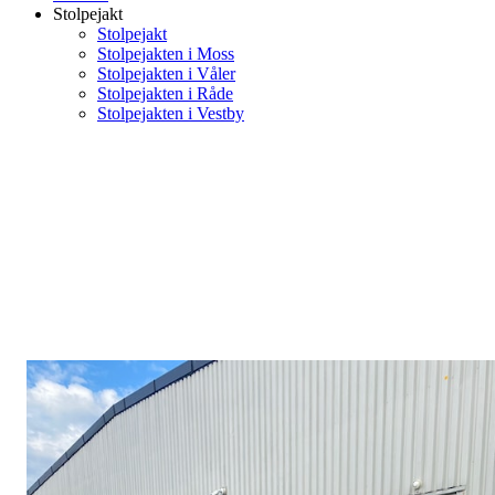
Stolpejakt
Stolpejakt
Stolpejakten i Moss
Stolpejakten i Våler
Stolpejakten i Råde
Stolpejakten i Vestby