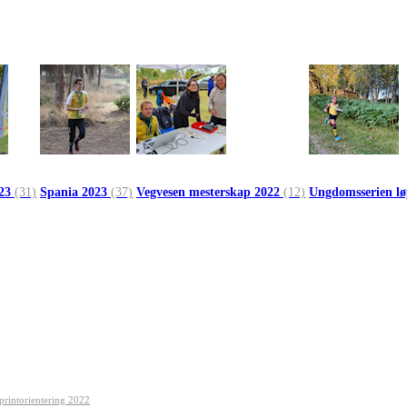
023
(31)
Spania 2023
(37)
Vegvesen mesterskap 2022
(12)
Ungdomsserien l
printorientering 2022