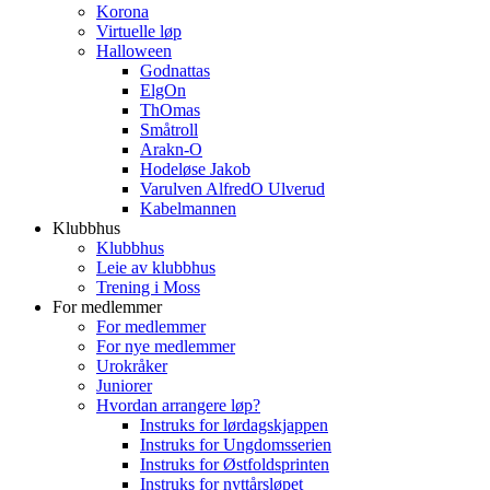
Korona
Virtuelle løp
Halloween
Godnattas
ElgOn
ThOmas
Småtroll
Arakn-O
Hodeløse Jakob
Varulven AlfredO Ulverud
Kabelmannen
Klubbhus
Klubbhus
Leie av klubbhus
Trening i Moss
For medlemmer
For medlemmer
For nye medlemmer
Urokråker
Juniorer
Hvordan arrangere løp?
Instruks for lørdagskjappen
Instruks for Ungdomsserien
Instruks for Østfoldsprinten
Instruks for nyttårsløpet