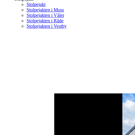
Stolpejakt
Stolpejakten i Moss
Stolpejakten i Våler
Stolpejakten i Råde
Stolpejakten i Vestby