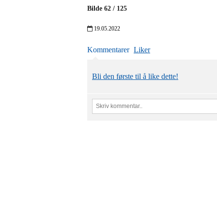
Bilde
62
/
125
19.05.2022
Kommentarer
Liker
Bli den første til å like dette!