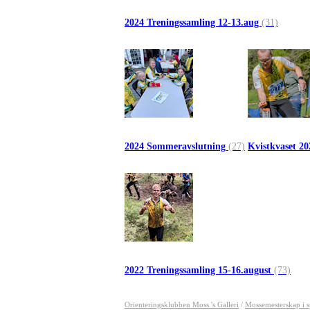
2024 Treningssamling 12-13.aug
(31)
2024 Sommeravslutning
(27)
Kvistkvaset 2
2022 Treningssamling 15-16.august
(73)
Orienteringsklubben Moss 's Galleri
/
Mossemesterskap i s