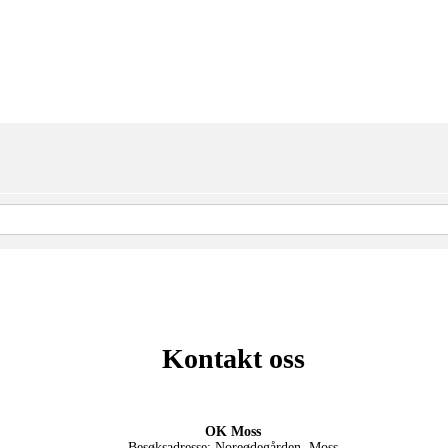
Kontakt oss
OK Moss
Besøksadresse: Noreødegården, Moss