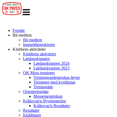
Veksle
navigasjon
Forside
Bli medlem
Bli medlem
Innmeldingsskjema
Klubbens aktiviteter
Klubbens aktiviteter
Lørdagskjappen
Lørdagskjappen 2024
Lørdagskjappen 2023
OK Moss treninger
Treningsopplegg/ukas løype
Treninger med kveldsmat
Treningsløp
Orienteringsløp
Mossemesterskap
Kråkecup'n Byorientering
Kråkecup'n Resultater
Resultater
Klubbturer