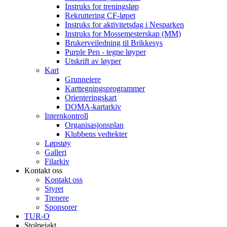
Instruks for treningsløp
Rekruttering CF-løpet
Instruks for aktivitetsdag i Nesparken
Instruks for Mossemesterskap (MM)
Brukerveiledning til Brikkesys
Purple Pen - tegne løyper
Utskrift av løyper
Kart
Grunneiere
Karttegningsprogrammer
Orienteringskart
DOMA-kartarkiv
Internkontroll
Organisasjonsplan
Klubbens vedtekter
Løpstøy
Galleri
Filarkiv
Kontakt oss
Kontakt oss
Styret
Trenere
Sponsorer
TUR-O
Stolpejakt