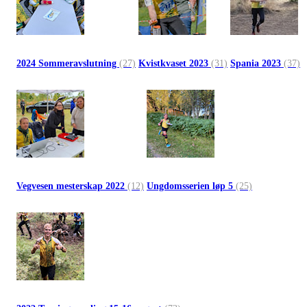
2024 Sommeravslutning
(27)
Kvistkvaset 2023
(31)
Spania 2023
(37)
Vegvesen mesterskap 2022
(12)
Ungdomsserien løp 5
(25)