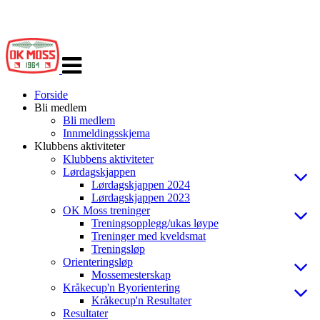
Veksle
navigasjon
Forside
Bli medlem
Bli medlem
Innmeldingsskjema
Klubbens aktiviteter
Klubbens aktiviteter
Lørdagskjappen
Lørdagskjappen 2024
Lørdagskjappen 2023
OK Moss treninger
Treningsopplegg/ukas løype
Treninger med kveldsmat
Treningsløp
Orienteringsløp
Mossemesterskap
Kråkecup'n Byorientering
Kråkecup'n Resultater
Resultater