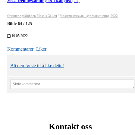
2022 Treningssamling 15-16.august
(73)
Orienteringsklubben Moss 's Galleri
/
Mossemesterskap i sprintorientering 2022
Bilde
64
/
125
19.05.2022
Kommentarer
Liker
Bli den første til å like dette!
Kontakt oss