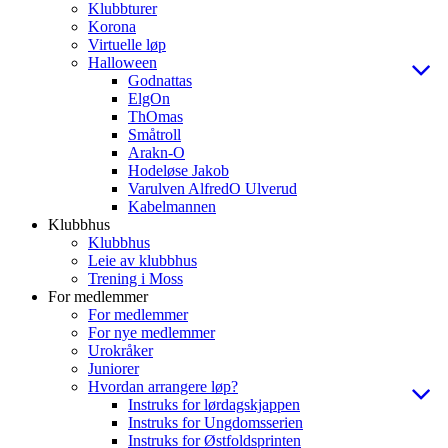
Klubbturer
Korona
Virtuelle løp
Halloween
Godnattas
ElgOn
ThOmas
Småtroll
Arakn-O
Hodeløse Jakob
Varulven AlfredO Ulverud
Kabelmannen
Klubbhus
Klubbhus
Leie av klubbhus
Trening i Moss
For medlemmer
For medlemmer
For nye medlemmer
Urokråker
Juniorer
Hvordan arrangere løp?
Instruks for lørdagskjappen
Instruks for Ungdomsserien
Instruks for Østfoldsprinten