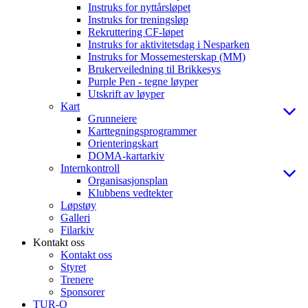
Instruks for nyttårsløpet
Instruks for treningsløp
Rekruttering CF-løpet
Instruks for aktivitetsdag i Nesparken
Instruks for Mossemesterskap (MM)
Brukerveiledning til Brikkesys
Purple Pen - tegne løyper
Utskrift av løyper
Kart
Grunneiere
Karttegningsprogrammer
Orienteringskart
DOMA-kartarkiv
Internkontroll
Organisasjonsplan
Klubbens vedtekter
Løpstøy
Galleri
Filarkiv
Kontakt oss
Kontakt oss
Styret
Trenere
Sponsorer
TUR-O