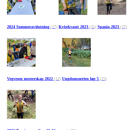
2024 Sommeravslutning
(27)
Kvistkvaset 2023
(31)
Spania 2023
(37)
Vegvesen mesterskap 2022
(12)
Ungdomsserien løp 5
(25)