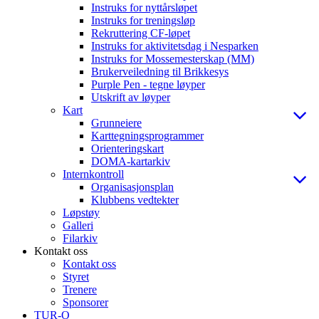
Instruks for nyttårsløpet
Instruks for treningsløp
Rekruttering CF-løpet
Instruks for aktivitetsdag i Nesparken
Instruks for Mossemesterskap (MM)
Brukerveiledning til Brikkesys
Purple Pen - tegne løyper
Utskrift av løyper
Kart
Grunneiere
Karttegningsprogrammer
Orienteringskart
DOMA-kartarkiv
Internkontroll
Organisasjonsplan
Klubbens vedtekter
Løpstøy
Galleri
Filarkiv
Kontakt oss
Kontakt oss
Styret
Trenere
Sponsorer
TUR-O