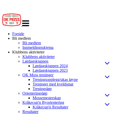
Veksle
navigasjon
Forside
Bli medlem
Bli medlem
Innmeldingsskjema
Klubbens aktiviteter
Klubbens aktiviteter
Lørdagskjappen
Lørdagskjappen 2024
Lørdagskjappen 2023
OK Moss treninger
Treningsopplegg/ukas løype
Treninger med kveldsmat
Treningsløp
Orienteringsløp
Mossemesterskap
Kråkecup'n Byorientering
Kråkecup'n Resultater
Resultater