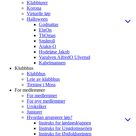
Klubbturer
Korona
Virtuelle løp
Halloween
Godnattas
ElgOn
ThOmas
Småtroll
Arakn-O
Hodeløse Jakob
Varulven AlfredO Ulverud
Kabelmannen
Klubbhus
Klubbhus
Leie av klubbhus
Trening i Moss
For medlemmer
For medlemmer
For nye medlemmer
Urokråker
Juniorer
Hvordan arrangere løp?
Instruks for lørdagskjappen
Instruks for Ungdomsserien
Instruks for Østfoldsprinten