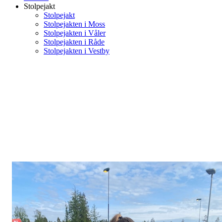
Stolpejakt
Stolpejakt
Stolpejakten i Moss
Stolpejakten i Våler
Stolpejakten i Råde
Stolpejakten i Vestby