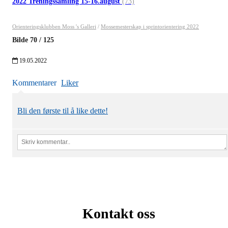
2022 Treningssamling 15-16.august
(73)
Orienteringsklubben Moss 's Galleri
/
Mossemesterskap i sprintorientering 2022
Bilde
70
/
125
19.05.2022
Kommentarer
Liker
Bli den første til å like dette!
Kontakt oss