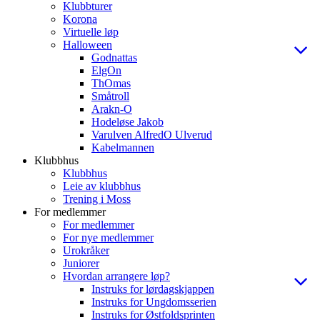
Klubbturer
Korona
Virtuelle løp
Halloween
Godnattas
ElgOn
ThOmas
Småtroll
Arakn-O
Hodeløse Jakob
Varulven AlfredO Ulverud
Kabelmannen
Klubbhus
Klubbhus
Leie av klubbhus
Trening i Moss
For medlemmer
For medlemmer
For nye medlemmer
Urokråker
Juniorer
Hvordan arrangere løp?
Instruks for lørdagskjappen
Instruks for Ungdomsserien
Instruks for Østfoldsprinten