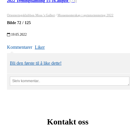
2022 Treningssamling 15-16.august
(73)
Orienteringsklubben Moss 's Galleri
/
Mossemesterskap i sprintorientering 2022
Bilde
72
/
125
19.05.2022
Kommentarer
Liker
Bli den første til å like dette!
Kontakt oss