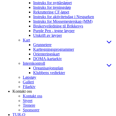
Instruks for nyttårsløpet
Instruks for treningsløp
Rekruttering CF-løpet
Instruks for aktivitetsdag i Nesparken
Instruks for Mossemesterskap (MM)
Brukerveiledning til Brikkesys
Purple Pen - tegne løyper
Utskrift av løyper
Kart
Grunneiere
Karttegningsprogrammer
Orienteringskart
DOMA-kartarkiv
Internkontroll
Organisasjonsplan
Klubbens vedtekter
Løpstøy
Galleri
Filarkiv
Kontakt oss
Kontakt oss
Styret
Trenere
Sponsorer
TUR-O