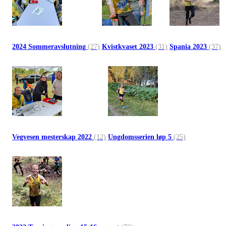
2024 Sommeravslutning
(27)
Kvistkvaset 2023
(31)
Spania 2023
(37)
Vegvesen mesterskap 2022
(12)
Ungdomsserien løp 5
(25)