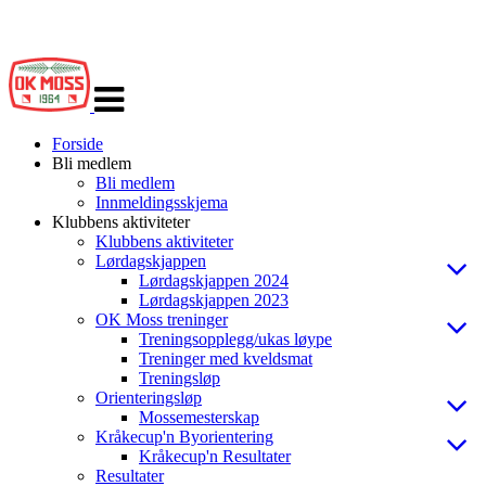
Veksle
navigasjon
Forside
Bli medlem
Bli medlem
Innmeldingsskjema
Klubbens aktiviteter
Klubbens aktiviteter
Lørdagskjappen
Lørdagskjappen 2024
Lørdagskjappen 2023
OK Moss treninger
Treningsopplegg/ukas løype
Treninger med kveldsmat
Treningsløp
Orienteringsløp
Mossemesterskap
Kråkecup'n Byorientering
Kråkecup'n Resultater
Resultater