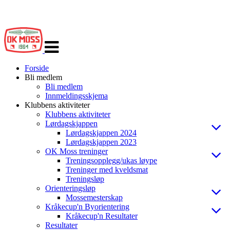
Veksle
navigasjon
Forside
Bli medlem
Bli medlem
Innmeldingsskjema
Klubbens aktiviteter
Klubbens aktiviteter
Lørdagskjappen
Lørdagskjappen 2024
Lørdagskjappen 2023
OK Moss treninger
Treningsopplegg/ukas løype
Treninger med kveldsmat
Treningsløp
Orienteringsløp
Mossemesterskap
Kråkecup'n Byorientering
Kråkecup'n Resultater
Resultater