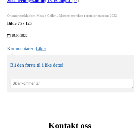
2022 Treningssamling 15-16.august
(73)
Orienteringsklubben Moss 's Galleri
/
Mossemesterskap i sprintorientering 2022
Bilde
75
/
125
19.05.2022
Kommentarer
Liker
Bli den første til å like dette!
Kontakt oss