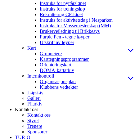
Instruks for nyttårsløpet
Instruks for treningsløp
Rekruttering CF-løpet
Instruks for aktivitetsdag i Nesparken
Instruks for Mossemesterskap (MM)
Brukerveiledning til Brikkesys
Purple Pen - tegne løyper
Utskrift av løyper
Kart
Grunneiere
Karttegningsprogrammer
Orienteringskart
DOMA-kartarkiv
Internkontroll
Organisasjonsplan
Klubbens vedtekter
Løpstøy
Galleri
Filarkiv
Kontakt oss
Kontakt oss
Styret
Trenere
Sponsorer
TUR-O