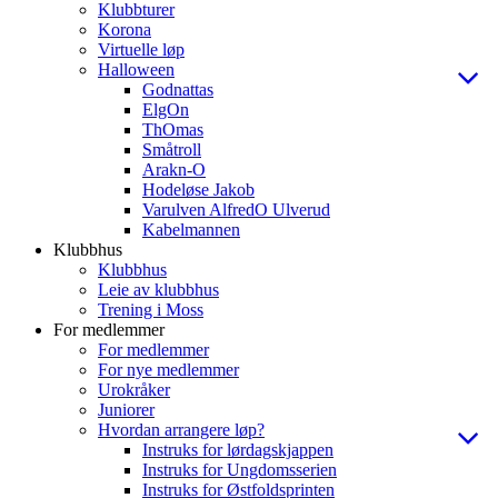
Klubbturer
Korona
Virtuelle løp
Halloween
Godnattas
ElgOn
ThOmas
Småtroll
Arakn-O
Hodeløse Jakob
Varulven AlfredO Ulverud
Kabelmannen
Klubbhus
Klubbhus
Leie av klubbhus
Trening i Moss
For medlemmer
For medlemmer
For nye medlemmer
Urokråker
Juniorer
Hvordan arrangere løp?
Instruks for lørdagskjappen
Instruks for Ungdomsserien
Instruks for Østfoldsprinten