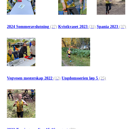
2024 Sommeravslutning
(27)
Kvistkvaset 2023
(31)
Spania 2023
(37)
Vegvesen mesterskap 2022
(12)
Ungdomsserien løp 5
(25)