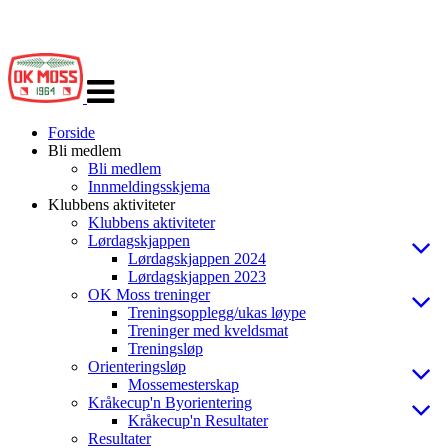
Veksle
navigasjon
Forside
Bli medlem
Bli medlem
Innmeldingsskjema
Klubbens aktiviteter
Klubbens aktiviteter
Lørdagskjappen
Lørdagskjappen 2024
Lørdagskjappen 2023
OK Moss treninger
Treningsopplegg/ukas løype
Treninger med kveldsmat
Treningsløp
Orienteringsløp
Mossemesterskap
Kråkecup'n Byorientering
Kråkecup'n Resultater
Resultater