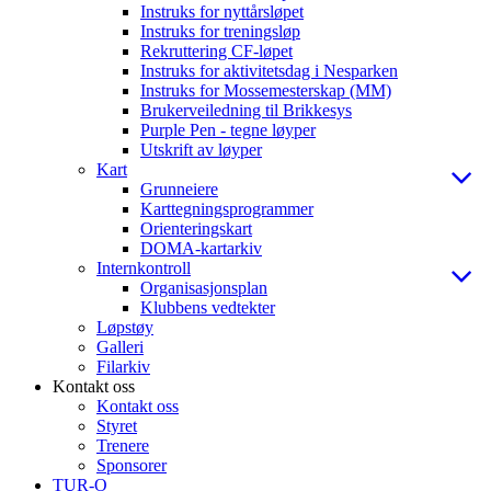
Instruks for nyttårsløpet
Instruks for treningsløp
Rekruttering CF-løpet
Instruks for aktivitetsdag i Nesparken
Instruks for Mossemesterskap (MM)
Brukerveiledning til Brikkesys
Purple Pen - tegne løyper
Utskrift av løyper
Kart
Grunneiere
Karttegningsprogrammer
Orienteringskart
DOMA-kartarkiv
Internkontroll
Organisasjonsplan
Klubbens vedtekter
Løpstøy
Galleri
Filarkiv
Kontakt oss
Kontakt oss
Styret
Trenere
Sponsorer
TUR-O