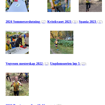
2024 Sommeravslutning
(27)
Kvistkvaset 2023
(31)
Spania 2023
(37)
Vegvesen mesterskap 2022
(12)
Ungdomsserien løp 5
(25)