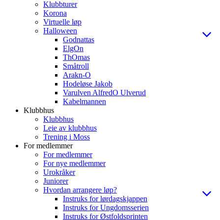
Klubbturer
Korona
Virtuelle løp
Halloween
Godnattas
ElgOn
ThOmas
Småtroll
Arakn-O
Hodeløse Jakob
Varulven AlfredO Ulverud
Kabelmannen
Klubbhus
Klubbhus
Leie av klubbhus
Trening i Moss
For medlemmer
For medlemmer
For nye medlemmer
Urokråker
Juniorer
Hvordan arrangere løp?
Instruks for lørdagskjappen
Instruks for Ungdomsserien
Instruks for Østfoldsprinten