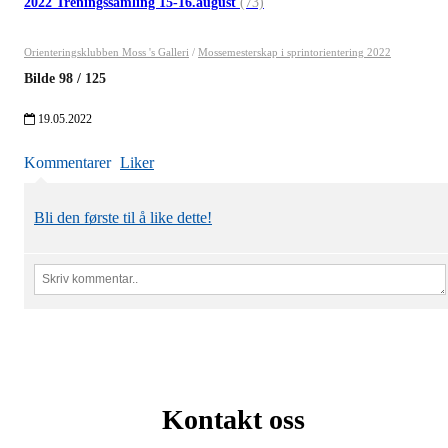
2022 Treningssamling 15-16.august
(73)
Orienteringsklubben Moss 's Galleri
/
Mossemesterskap i sprintorientering 2022
Bilde
98
/
125
19.05.2022
Kommentarer
Liker
Bli den første til å like dette!
Kontakt oss