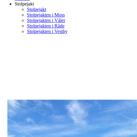
Stolpejakt
Stolpejakt
Stolpejakten i Moss
Stolpejakten i Våler
Stolpejakten i Råde
Stolpejakten i Vestby