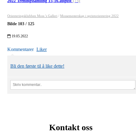
2022 Treningssamling 15-16.august
(73)
Orienteringsklubben Moss 's Galleri
/
Mossemesterskap i sprintorientering 2022
Bilde
103
/
125
19.05.2022
Kommentarer
Liker
Bli den første til å like dette!
Kontakt oss