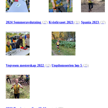
2024 Sommeravslutning
(27)
Kvistkvaset 2023
(31)
Spania 2023
(37)
Vegvesen mesterskap 2022
(12)
Ungdomsserien løp 5
(25)