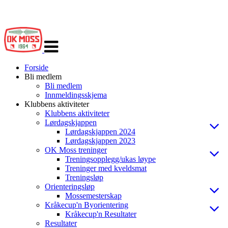
Veksle
navigasjon
Forside
Bli medlem
Bli medlem
Innmeldingsskjema
Klubbens aktiviteter
Klubbens aktiviteter
Lørdagskjappen
Lørdagskjappen 2024
Lørdagskjappen 2023
OK Moss treninger
Treningsopplegg/ukas løype
Treninger med kveldsmat
Treningsløp
Orienteringsløp
Mossemesterskap
Kråkecup'n Byorientering
Kråkecup'n Resultater
Resultater