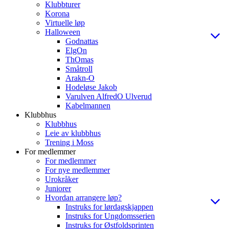
Klubbturer
Korona
Virtuelle løp
Halloween
Godnattas
ElgOn
ThOmas
Småtroll
Arakn-O
Hodeløse Jakob
Varulven AlfredO Ulverud
Kabelmannen
Klubbhus
Klubbhus
Leie av klubbhus
Trening i Moss
For medlemmer
For medlemmer
For nye medlemmer
Urokråker
Juniorer
Hvordan arrangere løp?
Instruks for lørdagskjappen
Instruks for Ungdomsserien
Instruks for Østfoldsprinten