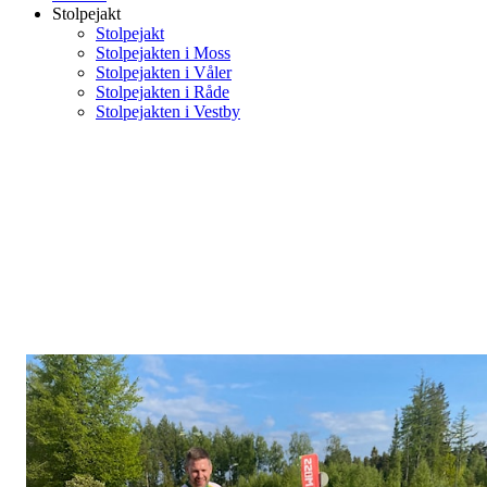
Stolpejakt
Stolpejakt
Stolpejakten i Moss
Stolpejakten i Våler
Stolpejakten i Råde
Stolpejakten i Vestby