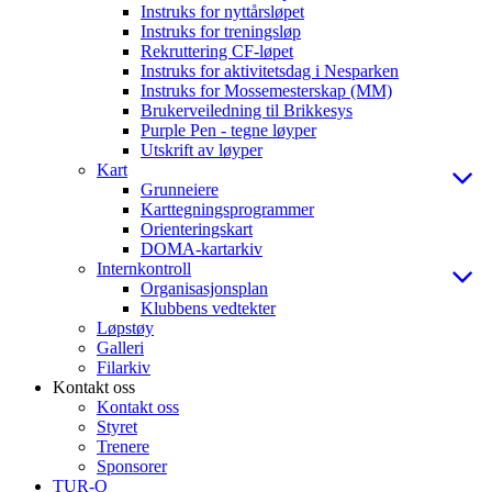
Instruks for nyttårsløpet
Instruks for treningsløp
Rekruttering CF-løpet
Instruks for aktivitetsdag i Nesparken
Instruks for Mossemesterskap (MM)
Brukerveiledning til Brikkesys
Purple Pen - tegne løyper
Utskrift av løyper
Kart
Grunneiere
Karttegningsprogrammer
Orienteringskart
DOMA-kartarkiv
Internkontroll
Organisasjonsplan
Klubbens vedtekter
Løpstøy
Galleri
Filarkiv
Kontakt oss
Kontakt oss
Styret
Trenere
Sponsorer
TUR-O