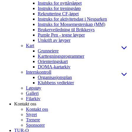
Instruks for nyttårsløpet
Instruks for treningsløp
Rekruttering CF-løpet
Instruks for aktivitetsdag i Nesparken
Instruks for Mossemesterskap (MM)
Brukerveiledning til Brikkesys
Purple Pen - tegne løyper
Utskrift av løyper
Kart
Grunneiere
Karttegningsprogrammer
Orienteringskart
DOMA-kartarkiv
Internkontroll
Organisasjonsplan
Klubbens vedtekter
Løpstøy
Galleri
Filarkiv
Kontakt oss
Kontakt oss
Styret
Trenere
Sponsorer
TUR-O