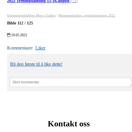
2022 Treningssamling 15-16.august
(73)
Orienteringsklubben Moss 's Galleri
/
Mossemesterskap i sprintorientering 2022
Bilde
112
/
125
19.05.2022
Kommentarer
Liker
Bli den første til å like dette!
Kontakt oss