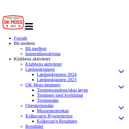
Veksle
navigasjon
Forside
Bli medlem
Bli medlem
Innmeldingsskjema
Klubbens aktiviteter
Klubbens aktiviteter
Lørdagskjappen
Lørdagskjappen 2024
Lørdagskjappen 2023
OK Moss treninger
Treningsopplegg/ukas løype
Treninger med kveldsmat
Treningsløp
Orienteringsløp
Mossemesterskap
Kråkecup'n Byorientering
Kråkecup'n Resultater
Resultater