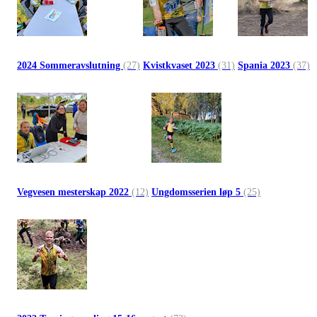
2024 Sommeravslutning
(27)
Kvistkvaset 2023
(31)
Spania 2023
(37)
Vegvesen mesterskap 2022
(12)
Ungdomsserien løp 5
(25)