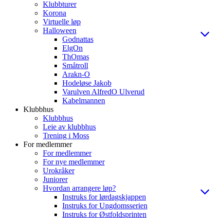
Klubbturer
Korona
Virtuelle løp
Halloween
Godnattas
ElgOn
ThOmas
Småtroll
Arakn-O
Hodeløse Jakob
Varulven AlfredO Ulverud
Kabelmannen
Klubbhus
Klubbhus
Leie av klubbhus
Trening i Moss
For medlemmer
For medlemmer
For nye medlemmer
Urokråker
Juniorer
Hvordan arrangere løp?
Instruks for lørdagskjappen
Instruks for Ungdomsserien
Instruks for Østfoldsprinten