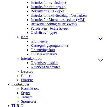
Instruks for nyttårsløpet
Instruks for treningsløp
Rekruttering CF-løpet
Instruks for aktivitetsdag i Nesparken
Instruks for Mossemesterskap (MM)
Brukerveiledning til Brikkesys
Purple Pen - tegne løyper
Utskrift av løyper
Kart
Grunneiere
Karttegningsprogrammer
Orienteringskart
DOMA-kartarkiv
Internkontroll
Organisasjonsplan
Klubbens vedtekter
Løpstøy
Galleri
Filarkiv
Kontakt oss
Kontakt oss
Styret
Trenere
Sponsorer
TUR-O