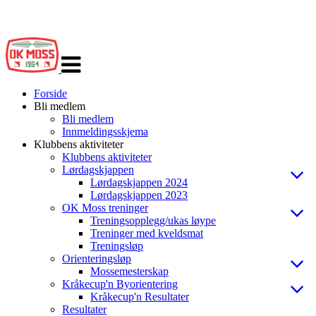
Veksle
navigasjon
Forside
Bli medlem
Bli medlem
Innmeldingsskjema
Klubbens aktiviteter
Klubbens aktiviteter
Lørdagskjappen
Lørdagskjappen 2024
Lørdagskjappen 2023
OK Moss treninger
Treningsopplegg/ukas løype
Treninger med kveldsmat
Treningsløp
Orienteringsløp
Mossemesterskap
Kråkecup'n Byorientering
Kråkecup'n Resultater
Resultater