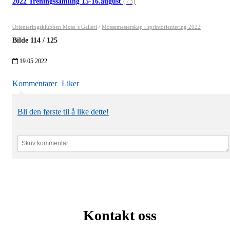
2022 Treningssamling 15-16.august
(73)
Orienteringsklubben Moss 's Galleri
/
Mossemesterskap i sprintorientering 2022
Bilde
114
/
125
19.05.2022
Kommentarer
Liker
Bli den første til å like dette!
Kontakt oss