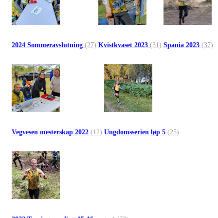
2024 Sommeravslutning
(27)
Kvistkvaset 2023
(31)
Spania 2023
(37)
Vegvesen mesterskap 2022
(12)
Ungdomsserien løp 5
(25)