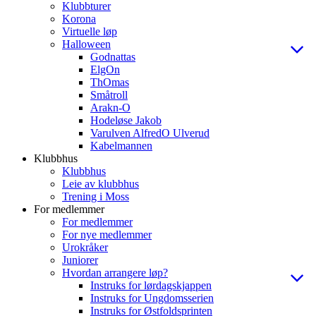
Klubbturer
Korona
Virtuelle løp
Halloween
Godnattas
ElgOn
ThOmas
Småtroll
Arakn-O
Hodeløse Jakob
Varulven AlfredO Ulverud
Kabelmannen
Klubbhus
Klubbhus
Leie av klubbhus
Trening i Moss
For medlemmer
For medlemmer
For nye medlemmer
Urokråker
Juniorer
Hvordan arrangere løp?
Instruks for lørdagskjappen
Instruks for Ungdomsserien
Instruks for Østfoldsprinten