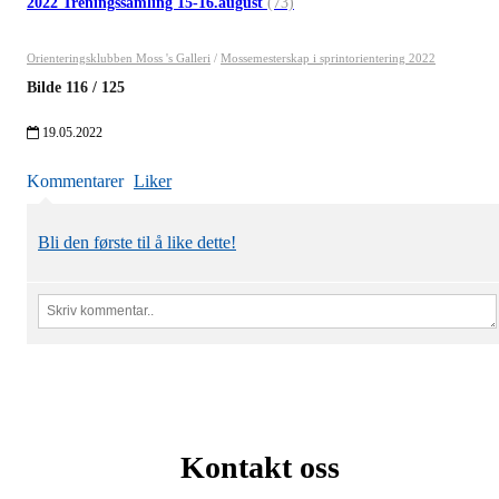
2022 Treningssamling 15-16.august
(73)
Orienteringsklubben Moss 's Galleri
/
Mossemesterskap i sprintorientering 2022
Bilde
116
/
125
19.05.2022
Kommentarer
Liker
Bli den første til å like dette!
Kontakt oss