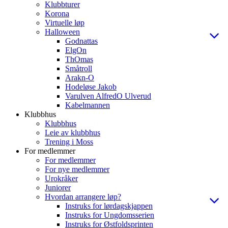
Klubbturer
Korona
Virtuelle løp
Halloween
Godnattas
ElgOn
ThOmas
Småtroll
Arakn-O
Hodeløse Jakob
Varulven AlfredO Ulverud
Kabelmannen
Klubbhus
Klubbhus
Leie av klubbhus
Trening i Moss
For medlemmer
For medlemmer
For nye medlemmer
Urokråker
Juniorer
Hvordan arrangere løp?
Instruks for lørdagskjappen
Instruks for Ungdomsserien
Instruks for Østfoldsprinten