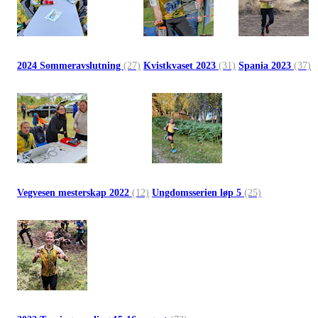
2024 Sommeravslutning
(27)
Kvistkvaset 2023
(31)
Spania 2023
(37)
Vegvesen mesterskap 2022
(12)
Ungdomsserien løp 5
(25)