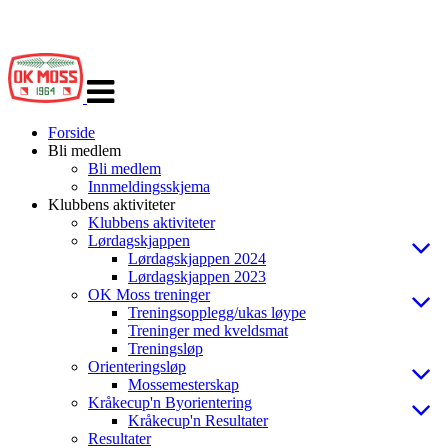
Veksle
navigasjon
Forside
Bli medlem
Bli medlem
Innmeldingsskjema
Klubbens aktiviteter
Klubbens aktiviteter
Lørdagskjappen
Lørdagskjappen 2024
Lørdagskjappen 2023
OK Moss treninger
Treningsopplegg/ukas løype
Treninger med kveldsmat
Treningsløp
Orienteringsløp
Mossemesterskap
Kråkecup'n Byorientering
Kråkecup'n Resultater
Resultater