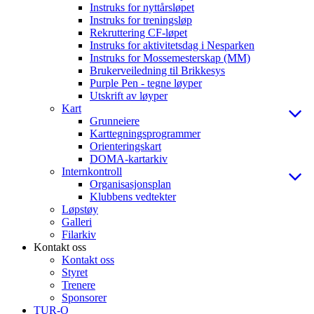
Instruks for nyttårsløpet
Instruks for treningsløp
Rekruttering CF-løpet
Instruks for aktivitetsdag i Nesparken
Instruks for Mossemesterskap (MM)
Brukerveiledning til Brikkesys
Purple Pen - tegne løyper
Utskrift av løyper
Kart
Grunneiere
Karttegningsprogrammer
Orienteringskart
DOMA-kartarkiv
Internkontroll
Organisasjonsplan
Klubbens vedtekter
Løpstøy
Galleri
Filarkiv
Kontakt oss
Kontakt oss
Styret
Trenere
Sponsorer
TUR-O