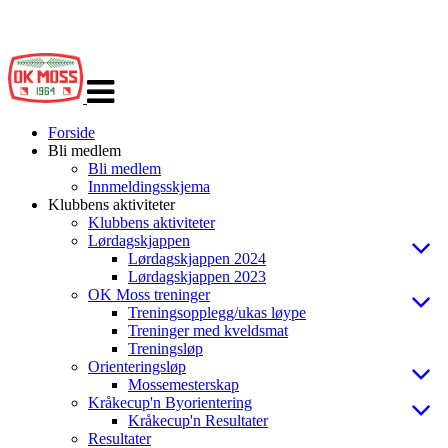
Veksle
navigasjon
Forside
Bli medlem
Bli medlem
Innmeldingsskjema
Klubbens aktiviteter
Klubbens aktiviteter
Lørdagskjappen
Lørdagskjappen 2024
Lørdagskjappen 2023
OK Moss treninger
Treningsopplegg/ukas løype
Treninger med kveldsmat
Treningsløp
Orienteringsløp
Mossemesterskap
Kråkecup'n Byorientering
Kråkecup'n Resultater
Resultater