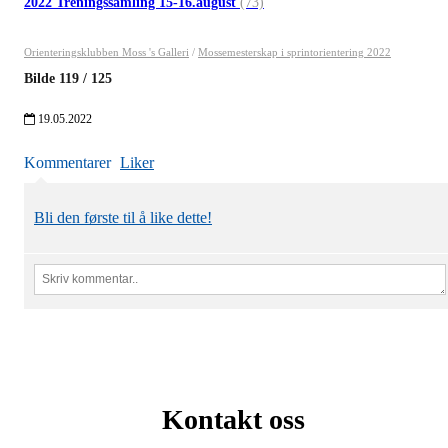
2022 Treningssamling 15-16.august
(73)
Orienteringsklubben Moss 's Galleri
/
Mossemesterskap i sprintorientering 2022
Bilde
119
/
125
19.05.2022
Kommentarer
Liker
Bli den første til å like dette!
Kontakt oss