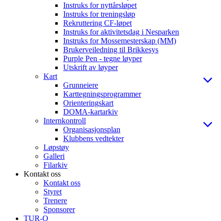
Instruks for nyttårsløpet
Instruks for treningsløp
Rekruttering CF-løpet
Instruks for aktivitetsdag i Nesparken
Instruks for Mossemesterskap (MM)
Brukerveiledning til Brikkesys
Purple Pen - tegne løyper
Utskrift av løyper
Kart
Grunneiere
Karttegningsprogrammer
Orienteringskart
DOMA-kartarkiv
Internkontroll
Organisasjonsplan
Klubbens vedtekter
Løpstøy
Galleri
Filarkiv
Kontakt oss
Kontakt oss
Styret
Trenere
Sponsorer
TUR-O