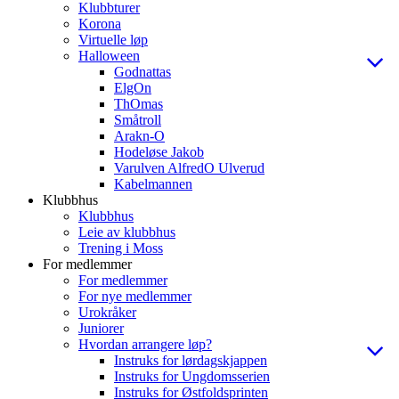
Klubbturer
Korona
Virtuelle løp
Halloween
Godnattas
ElgOn
ThOmas
Småtroll
Arakn-O
Hodeløse Jakob
Varulven AlfredO Ulverud
Kabelmannen
Klubbhus
Klubbhus
Leie av klubbhus
Trening i Moss
For medlemmer
For medlemmer
For nye medlemmer
Urokråker
Juniorer
Hvordan arrangere løp?
Instruks for lørdagskjappen
Instruks for Ungdomsserien
Instruks for Østfoldsprinten