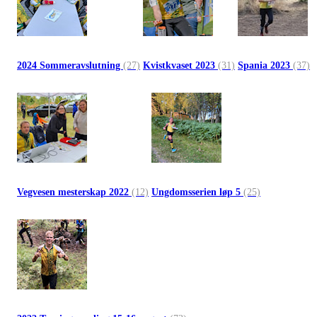
2024 Sommeravslutning
(27)
Kvistkvaset 2023
(31)
Spania 2023
(37)
Vegvesen mesterskap 2022
(12)
Ungdomsserien løp 5
(25)