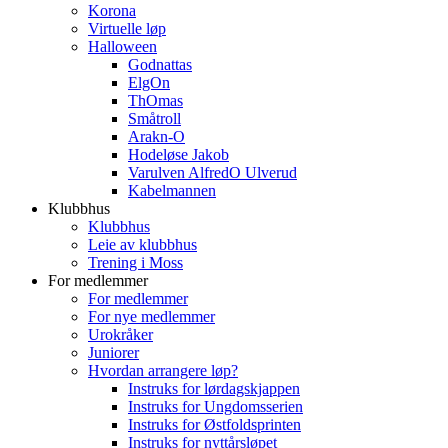
Korona
Virtuelle løp
Halloween
Godnattas
ElgOn
ThOmas
Småtroll
Arakn-O
Hodeløse Jakob
Varulven AlfredO Ulverud
Kabelmannen
Klubbhus
Klubbhus
Leie av klubbhus
Trening i Moss
For medlemmer
For medlemmer
For nye medlemmer
Urokråker
Juniorer
Hvordan arrangere løp?
Instruks for lørdagskjappen
Instruks for Ungdomsserien
Instruks for Østfoldsprinten
Instruks for nyttårsløpet