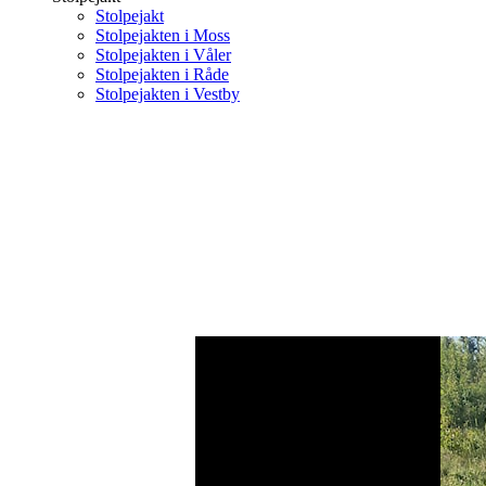
Stolpejakt
Stolpejakten i Moss
Stolpejakten i Våler
Stolpejakten i Råde
Stolpejakten i Vestby