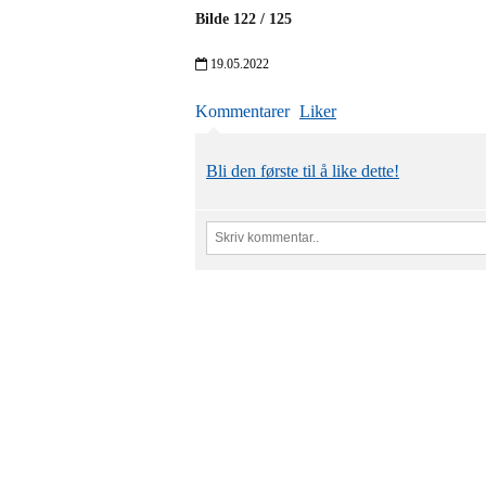
Bilde
122
/
125
19.05.2022
Kommentarer
Liker
Bli den første til å like dette!