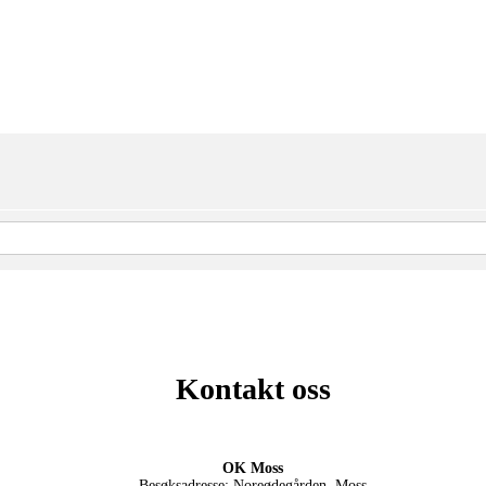
Kontakt oss
OK Moss
Besøksadresse: Noreødegården, Moss