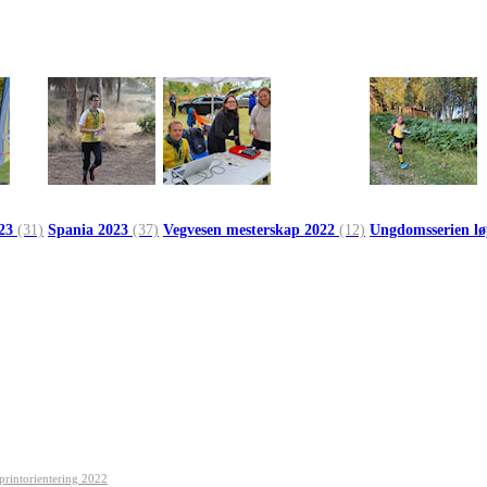
023
(31)
Spania 2023
(37)
Vegvesen mesterskap 2022
(12)
Ungdomsserien l
printorientering 2022