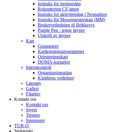
Instruks for treningsløp
Rekruttering CF-løpet
Instruks for aktivitetsdag i Nesparken
Instruks for Mossemesterskap (MM)
Brukerveiledning til Brikkesys
Purple Pen - tegne løyper
Utskrift av løyper
Kart
Grunneiere
Karttegningsprogrammer
Orienteringskart
DOMA-kartarkiv
Internkontroll
Organisasjonsplan
Klubbens vedtekter
Løpstøy
Galleri
Filarkiv
Kontakt oss
Kontakt oss
Styret
Trenere
Sponsorer
TUR-O
Stolpejakt