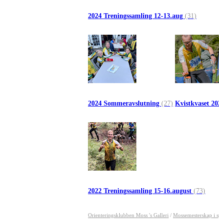
2024 Treningssamling 12-13.aug
(31)
2024 Sommeravslutning
(27)
Kvistkvaset 2
2022 Treningssamling 15-16.august
(73)
Orienteringsklubben Moss 's Galleri
/
Mossemesterskap i s