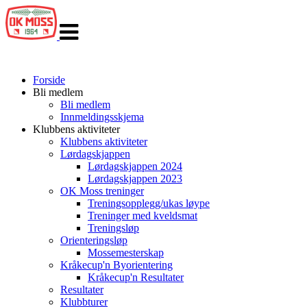
Veksle
navigasjon
Forside
Bli medlem
Bli medlem
Innmeldingsskjema
Klubbens aktiviteter
Klubbens aktiviteter
Lørdagskjappen
Lørdagskjappen 2024
Lørdagskjappen 2023
OK Moss treninger
Treningsopplegg/ukas løype
Treninger med kveldsmat
Treningsløp
Orienteringsløp
Mossemesterskap
Kråkecup'n Byorientering
Kråkecup'n Resultater
Resultater
Klubbturer