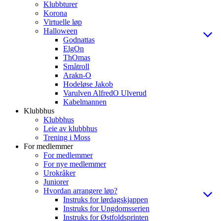
Klubbturer
Korona
Virtuelle løp
Halloween
Godnattas
ElgOn
ThOmas
Småtroll
Arakn-O
Hodeløse Jakob
Varulven AlfredO Ulverud
Kabelmannen
Klubbhus
Klubbhus
Leie av klubbhus
Trening i Moss
For medlemmer
For medlemmer
For nye medlemmer
Urokråker
Juniorer
Hvordan arrangere løp?
Instruks for lørdagskjappen
Instruks for Ungdomsserien
Instruks for Østfoldsprinten