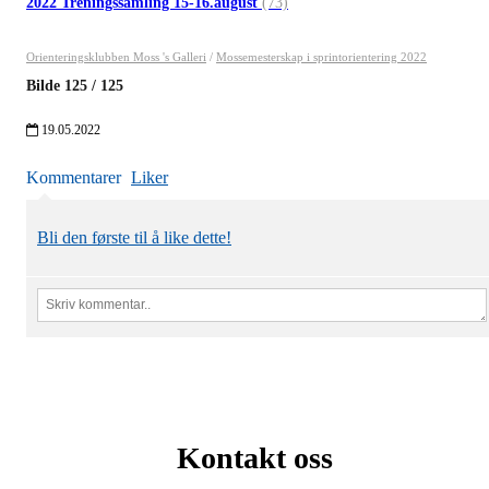
2022 Treningssamling 15-16.august
(73)
Orienteringsklubben Moss 's Galleri
/
Mossemesterskap i sprintorientering 2022
Bilde
125
/
125
19.05.2022
Kommentarer
Liker
Bli den første til å like dette!
Kontakt oss