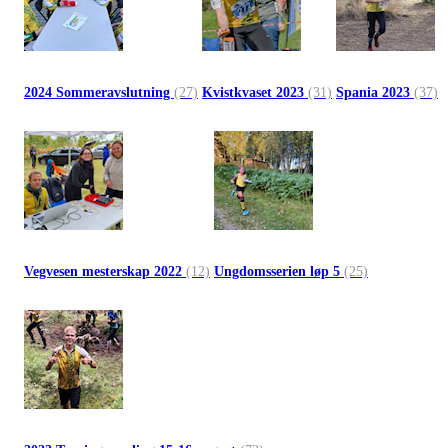
2024 Sommeravslutning
(27)
Kvistkvaset 2023
(31)
Spania 2023
(37)
Vegvesen mesterskap 2022
(12)
Ungdomsserien løp 5
(25)