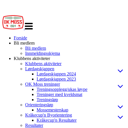
Veksle
navigasjon
Forside
Bli medlem
Bli medlem
Innmeldingsskjema
Klubbens aktiviteter
Klubbens aktiviteter
Lørdagskjappen
Lørdagskjappen 2024
Lørdagskjappen 2023
OK Moss treninger
Treningsopplegg/ukas løype
Treninger med kveldsmat
Treningsløp
Orienteringsløp
Mossemesterskap
Kråkecup'n Byorientering
Kråkecup'n Resultater
Resultater