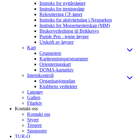
Instruks for nyttårsløpet
Instruks for treningsløp
Rekruttering CF-løpet
Instruks for aktivitetsdag i Nesparken
Instruks for Mossemesterskap (MM)
Brukerveiledning til Brikkesys
Purple Pen - tegne løyper
Utskrift av løyper
Kart
Grunneiere
Karttegningsprogrammer
Orienteringskart
DOMA-kartarkiv
Internkontroll
Organisasjonsplan
Klubbens vedtekter
Løpstøy
Galleri
Filarkiv
Kontakt oss
Kontakt oss
Styret
Trenere
Sponsorer
TUR-O