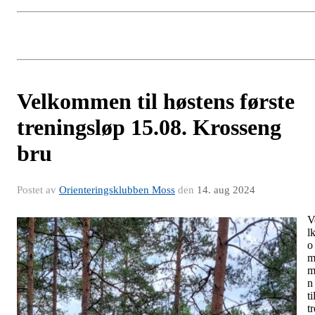
Velkommen til høstens første
treningsløp 15.08. Krosseng
bru
Postet av
Orienteringsklubben Moss
den
14. aug 2024
V
l
o
m
n
ti
tr