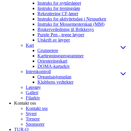
Instruks for nyttårsløpet
Instruks for treningsløp
Rekruttering CF-løpet
Instruks for aktivitetsdag i Nesparken
Instruks for Mossemesterskap (MM)
Brukerveiledning til Brikkesys
Purple Pen - tegne løyper
Utskrift av løyper
Kart
Grunneiere
Karttegningsprogrammer
Orienteringskart
DOMA-kartarkiv
Internkontroll
Organisasjonsplan
Klubbens vedtekter
Løpstøy
Galleri
Filarkiv
Kontakt oss
Kontakt oss
Styret
Trenere
Sponsorer
TUR-O