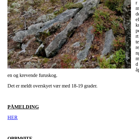
r
m
d
e
k
p
rt
te
r
n
m
d
å
en og krevende furuskog.
Det er meldt overskyet vær med 18-19 grader.
PÅMELDING
HER
OPPMØTE