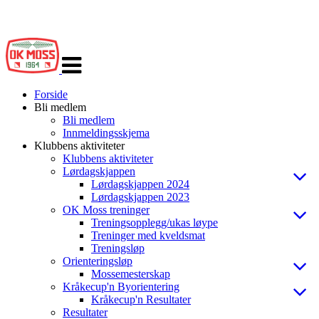
Veksle
navigasjon
Forside
Bli medlem
Bli medlem
Innmeldingsskjema
Klubbens aktiviteter
Klubbens aktiviteter
Lørdagskjappen
Lørdagskjappen 2024
Lørdagskjappen 2023
OK Moss treninger
Treningsopplegg/ukas løype
Treninger med kveldsmat
Treningsløp
Orienteringsløp
Mossemesterskap
Kråkecup'n Byorientering
Kråkecup'n Resultater
Resultater