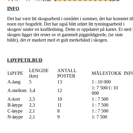
INFO
Det har vært litt skogsarbeid i området i sommer, det har kommet til
noen nye hogstfelt. Det har også blitt utført litt tynningsarbeid i
skogen/ under en kraftledning. Dette er oppdatert på kartet. Et sted 
skogen ligger det rester av et gammelt piggtrådgjerde, (se siste
bilde), det er markert med et gult merkebånd i skogen.
LØYPETILBUD
LENGDE
ANTALL
LØYPE
MÅLESTOKK
INF
(km)
POSTER
A-lang
5
13
1 : 10 000
1: 7 500/1: 10
A-mellom
3,4
12
000
A-kort
2,5
10
1 : 7 500
B-løype
2,3
11
1 : 7 500
C-løype
2,1
8
1 : 7 500
N-løype
2,1
9
1: 7 500