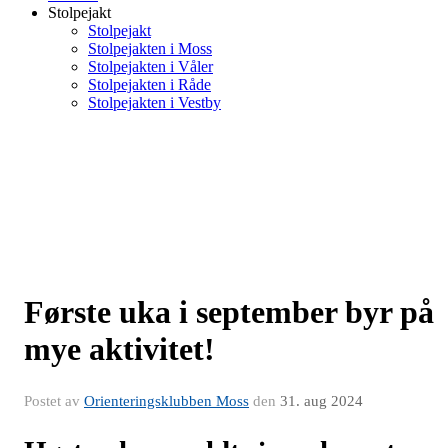
Stolpejakt
Stolpejakt
Stolpejakten i Moss
Stolpejakten i Våler
Stolpejakten i Råde
Stolpejakten i Vestby
Første uka i september byr på
mye aktivitet!
Postet av
Orienteringsklubben Moss
den
31. aug 2024