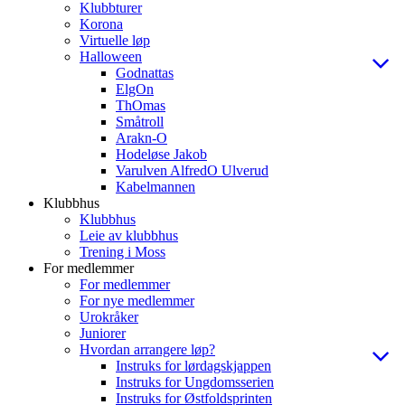
Klubbturer
Korona
Virtuelle løp
Halloween
Godnattas
ElgOn
ThOmas
Småtroll
Arakn-O
Hodeløse Jakob
Varulven AlfredO Ulverud
Kabelmannen
Klubbhus
Klubbhus
Leie av klubbhus
Trening i Moss
For medlemmer
For medlemmer
For nye medlemmer
Urokråker
Juniorer
Hvordan arrangere løp?
Instruks for lørdagskjappen
Instruks for Ungdomsserien
Instruks for Østfoldsprinten