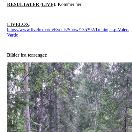
RESULTATER (LIVE)
:
Kommer her
LIVELOX
:
https://www.livelox.com/Events/Show/135392/Treningsl-p-Valer-
Varde
Bilder fra terrenget: