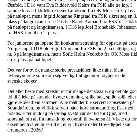
Østfold. I D14 vant Eva Riddervold Kahrs fra FSK alle tre løp. I
samme klasse fikk Mira Fosser Lundsrud fra OK Moss en 3. plass
på nattløpet, mens Ingrid Johanne Ringstad fra FSK sikret seg en 3
plass på langdistansen. I D16 ble Randi Aamand fra FSK nr. 2 båd
på nattløpet og langdistansen. I H16 løp Joel Bronebakk Johansson
fra HSK inn til en 2. plass.
For juniorene ga løpene fin konkurransetrening før oppstart på året
Norgescup. I D18 ble Sigrid Aamand fra FSK nr. 2 på nattløpet og
nr. 3 på langdistansen, mens Sofie Holm Nedrebø fra OK Moss fik
en 3. plass på nattløpet.
Det var for øvrig mange sterke prestasjoner, ikke minst blant
nybegynnerne som kom seg veldig fint gjennom løypene i de
svenske skoger.
Det aller beste med kretstur er for mange det sosiale, og det ble god
tid til å leke på stranda, bygge demning, spille ball, spille spill, eller
gjøre skolearbeid sammen. Alle måltider ble servert i spisesalen på
Strandgården, og vi fikk servert både korv stroganoff og fisk med
potatis. Etter middag på lørdag kveld var det tid for Quiz, med
spørsmål om alt fra musikk og geografi til o-spørsmål. Visste du for
eksempel hva en buserull er, eller i hvilke daler Hovedløpet skal
arrangeres i 2026?