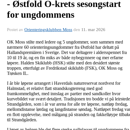
- Østfold O-krets sesongstart
for ungdommens
Postet av
Orienteringsklubben Moss
den
11. mar 2026
OK Moss stilte med ledere og 5 ungdommer, som sammen med
nærmere 60 orienteringsungdommer fra Østfold har deltatt på
Hallandspremiären i Sverige. Det var deltagere i aldersspennet fra
10 til 19 år, og en fin miks av både nybegynnere og mer erfarne
løpere. Halden Skiklubb (HSK) stilte med den desidert største
troppen, etterfulgt av Fredrikstad skiklubb (FSK), OK Moss og
Trøsken IL.
I år ble løpene arrangert i Haverdals naturreservat nordvest for
Halmstad, et relativt flatt strandskogterreng med god
framkommelighet, med innslag av partier med sandkoller hvor
kurvebildet var svært detaljert. Tradisjonen tro bodde vi på leirstede
Strandgården, som i år var arena for alle tre løpene, nattløp fredag,
mellomdistanse lørdag og langdistanse søndag. Nattløpet fredag va
en flott opplevelse, med målgang på stranden og fakkelløype tilbak
til Strandgården.
I løpet av helgen ble det flere sterke pallplasser til ungdommene fra