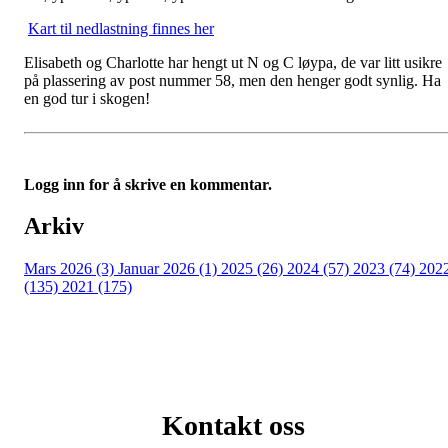
Kart til nedlastning finnes her
Elisabeth og Charlotte har hengt ut N og C løypa, de var litt usikre
på plassering av post nummer 58, men den henger godt synlig. Ha
en god tur i skogen!
Logg inn for å skrive en kommentar.
Arkiv
Mars 2026 (3)
Januar 2026 (1)
2025 (26)
2024 (57)
2023 (74)
202
(135)
2021 (175)
Kontakt oss