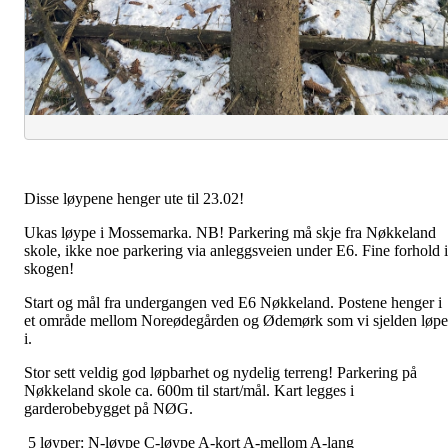
Disse løypene henger ute til 23.02!
Ukas løype i Mossemarka. NB! Parkering må skje fra Nøkkeland
skole, ikke noe parkering via anleggsveien under E6. Fine forhold i
skogen!
Start og mål fra undergangen ved E6 Nøkkeland. Postene henger i
et område mellom Noreødegården og Ødemørk som vi sjelden løpe
i.
Stor sett veldig god løpbarhet og nydelig terreng! Parkering på
Nøkkeland skole ca. 600m til start/mål. Kart legges i
garderobebygget på NØG.
5 løyper: N-løype C-løype A-kort A-mellom A-lang