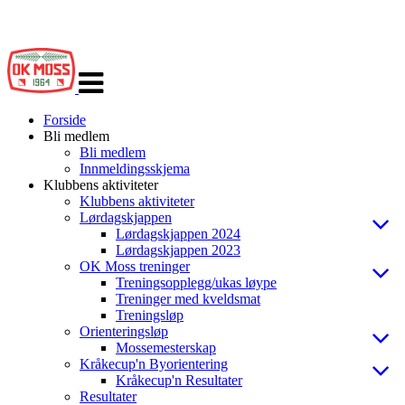
Veksle
navigasjon
Forside
Bli medlem
Bli medlem
Innmeldingsskjema
Klubbens aktiviteter
Klubbens aktiviteter
Lørdagskjappen
Lørdagskjappen 2024
Lørdagskjappen 2023
OK Moss treninger
Treningsopplegg/ukas løype
Treninger med kveldsmat
Treningsløp
Orienteringsløp
Mossemesterskap
Kråkecup'n Byorientering
Kråkecup'n Resultater
Resultater