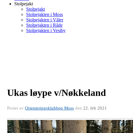
Stolpejakt
Stolpejakt
Stolpejakten i Moss
Stolpejakten i Våler
Stolpejakten i Råde
Stolpejakten i Vestby
Ukas løype v/Nøkkeland
Postet av
Orienteringsklubben Moss
den
22. feb 2021