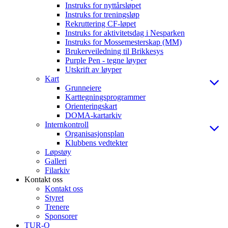
Instruks for nyttårsløpet
Instruks for treningsløp
Rekruttering CF-løpet
Instruks for aktivitetsdag i Nesparken
Instruks for Mossemesterskap (MM)
Brukerveiledning til Brikkesys
Purple Pen - tegne løyper
Utskrift av løyper
Kart
Grunneiere
Karttegningsprogrammer
Orienteringskart
DOMA-kartarkiv
Internkontroll
Organisasjonsplan
Klubbens vedtekter
Løpstøy
Galleri
Filarkiv
Kontakt oss
Kontakt oss
Styret
Trenere
Sponsorer
TUR-O