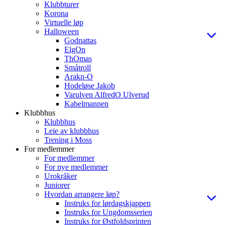
Klubbturer
Korona
Virtuelle løp
Halloween
Godnattas
ElgOn
ThOmas
Småtroll
Arakn-O
Hodeløse Jakob
Varulven AlfredO Ulverud
Kabelmannen
Klubbhus
Klubbhus
Leie av klubbhus
Trening i Moss
For medlemmer
For medlemmer
For nye medlemmer
Urokråker
Juniorer
Hvordan arrangere løp?
Instruks for lørdagskjappen
Instruks for Ungdomsserien
Instruks for Østfoldsprinten