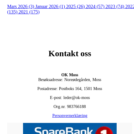
Mars 2026 (3)
Januar 2026 (1)
2025 (26)
2024 (57)
2023 (74)
202
(135)
2021 (175)
Kontakt oss
OK Moss
Besøksadresse: Noreødegården, Moss
Postadresse: Postboks 164, 1501 Moss
E-post: leder@ok-moss
Org.nr. 983766188
Personvernerklæring