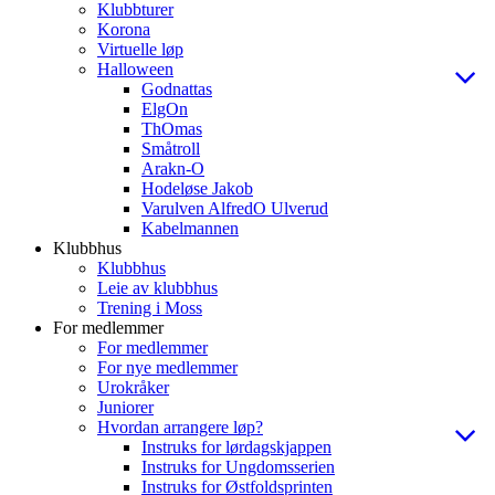
Klubbturer
Korona
Virtuelle løp
Halloween
Godnattas
ElgOn
ThOmas
Småtroll
Arakn-O
Hodeløse Jakob
Varulven AlfredO Ulverud
Kabelmannen
Klubbhus
Klubbhus
Leie av klubbhus
Trening i Moss
For medlemmer
For medlemmer
For nye medlemmer
Urokråker
Juniorer
Hvordan arrangere løp?
Instruks for lørdagskjappen
Instruks for Ungdomsserien
Instruks for Østfoldsprinten