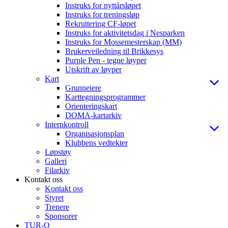
Instruks for nyttårsløpet
Instruks for treningsløp
Rekruttering CF-løpet
Instruks for aktivitetsdag i Nesparken
Instruks for Mossemesterskap (MM)
Brukerveiledning til Brikkesys
Purple Pen - tegne løyper
Utskrift av løyper
Kart
Grunneiere
Karttegningsprogrammer
Orienteringskart
DOMA-kartarkiv
Internkontroll
Organisasjonsplan
Klubbens vedtekter
Løpstøy
Galleri
Filarkiv
Kontakt oss
Kontakt oss
Styret
Trenere
Sponsorer
TUR-O