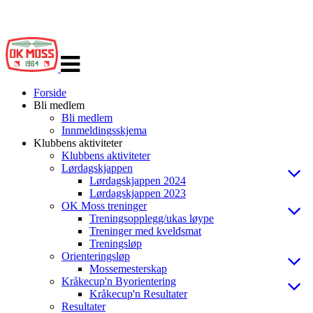
Veksle
navigasjon
Forside
Bli medlem
Bli medlem
Innmeldingsskjema
Klubbens aktiviteter
Klubbens aktiviteter
Lørdagskjappen
Lørdagskjappen 2024
Lørdagskjappen 2023
OK Moss treninger
Treningsopplegg/ukas løype
Treninger med kveldsmat
Treningsløp
Orienteringsløp
Mossemesterskap
Kråkecup'n Byorientering
Kråkecup'n Resultater
Resultater