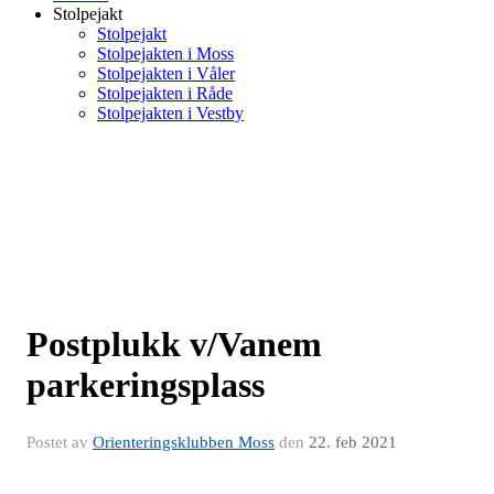
Stolpejakt
Stolpejakt
Stolpejakten i Moss
Stolpejakten i Våler
Stolpejakten i Råde
Stolpejakten i Vestby
Postplukk v/Vanem
parkeringsplass
Postet av
Orienteringsklubben Moss
den
22. feb 2021