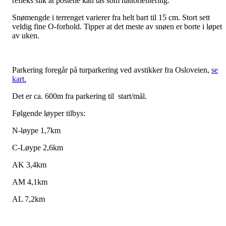
refleks slik at postene kan tas som nattorientering.
Snømengde i terrenget varierer fra helt bart til 15 cm. Stort sett
veldig fine O-forhold. Tipper at det meste av snøen er borte i løpet
av uken.
Parkering foregår på turparkering ved avstikker fra Osloveien,
se
kart.
Det er ca. 600m fra parkering til start/mål.
Følgende løyper tilbys:
N-løype 1,7km
C-Løype 2,6km
AK 3,4km
AM 4,1km
AL 7,2km