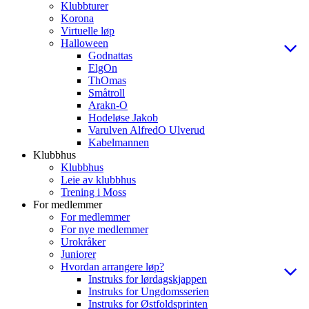
Klubbturer
Korona
Virtuelle løp
Halloween
Godnattas
ElgOn
ThOmas
Småtroll
Arakn-O
Hodeløse Jakob
Varulven AlfredO Ulverud
Kabelmannen
Klubbhus
Klubbhus
Leie av klubbhus
Trening i Moss
For medlemmer
For medlemmer
For nye medlemmer
Urokråker
Juniorer
Hvordan arrangere løp?
Instruks for lørdagskjappen
Instruks for Ungdomsserien
Instruks for Østfoldsprinten