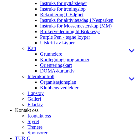
Instruks for nyttårsløpet
Instruks for treningsløp
Rekruttering CF-løpet
Instruks for aktivitetsdag i Nesparken
Instruks for Mossemesterskap (MM)
Brukerveiledning til Brikkesys
Purple Pen - tegne løyper
Utskrift av løyper
Kart
Grunneiere
Karttegningsprogrammer
Orienteringskart
DOMA-kartarkiv
Internkontroll
Organisasjonsplan
Klubbens vedtekter
Løpstøy
Galleri
Filarkiv
Kontakt oss
Kontakt oss
Styret
Trenere
Sponsorer
TUR-O