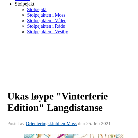
Stolpejakt
Stolpejakt
Stolpejakten i Moss
Stolpejakten i Våler
Stolpejakten i Råde
Stolpejakten i Vestby
Ukas løype "Vinterferie
Edition" Langdistanse
Postet av
Orienteringsklubben Moss
den
25. feb 2021