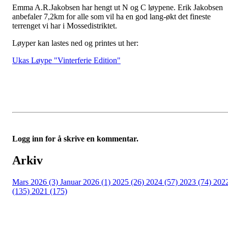
Emma A.R.Jakobsen har hengt ut N og C løypene. Erik Jakobsen
anbefaler 7,2km for alle som vil ha en god lang-økt det fineste
terrenget vi har i Mossedistriktet.
Løyper kan lastes ned og printes ut her:
Ukas Løype "Vinterferie Edition"
Logg inn for å skrive en kommentar.
Arkiv
Mars 2026 (3)
Januar 2026 (1)
2025 (26)
2024 (57)
2023 (74)
202
(135)
2021 (175)