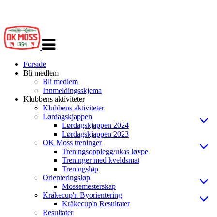
Veksle
navigasjon
Forside
Bli medlem
Bli medlem
Innmeldingsskjema
Klubbens aktiviteter
Klubbens aktiviteter
Lørdagskjappen
Lørdagskjappen 2024
Lørdagskjappen 2023
OK Moss treninger
Treningsopplegg/ukas løype
Treninger med kveldsmat
Treningsløp
Orienteringsløp
Mossemesterskap
Kråkecup'n Byorientering
Kråkecup'n Resultater
Resultater