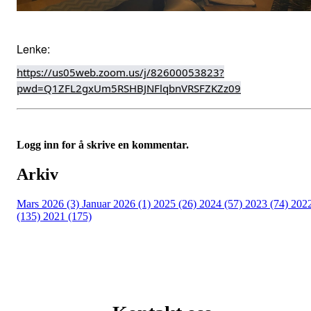
Lenke:
https://us05web.zoom.us/j/82600053823?
pwd=Q1ZFL2gxUm5RSHBJNFlqbnVRSFZKZz09
Logg inn for å skrive en kommentar.
Arkiv
Mars 2026 (3)
Januar 2026 (1)
2025 (26)
2024 (57)
2023 (74)
202
(135)
2021 (175)