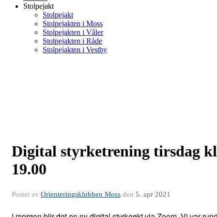
Stolpejakt
Stolpejakt
Stolpejakten i Moss
Stolpejakten i Våler
Stolpejakten i Råde
Stolpejakten i Vestby
Digital styrketrening tirsdag kl
19.00
Postet av
Orienteringsklubben Moss
den
5. apr 2021
I morgen blir det en ny digital styrkeøkt via Zoom. Vi var rund