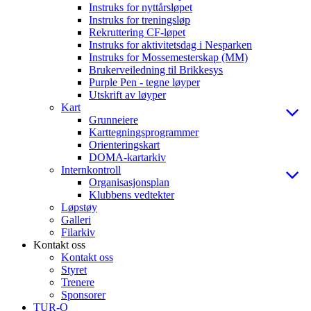
Instruks for nyttårsløpet
Instruks for treningsløp
Rekruttering CF-løpet
Instruks for aktivitetsdag i Nesparken
Instruks for Mossemesterskap (MM)
Brukerveiledning til Brikkesys
Purple Pen - tegne løyper
Utskrift av løyper
Kart
Grunneiere
Karttegningsprogrammer
Orienteringskart
DOMA-kartarkiv
Internkontroll
Organisasjonsplan
Klubbens vedtekter
Løpstøy
Galleri
Filarkiv
Kontakt oss
Kontakt oss
Styret
Trenere
Sponsorer
TUR-O