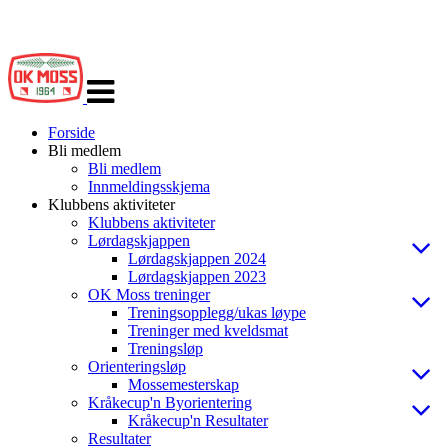
Veksle
navigasjon
Forside
Bli medlem
Bli medlem
Innmeldingsskjema
Klubbens aktiviteter
Klubbens aktiviteter
Lørdagskjappen
Lørdagskjappen 2024
Lørdagskjappen 2023
OK Moss treninger
Treningsopplegg/ukas løype
Treninger med kveldsmat
Treningsløp
Orienteringsløp
Mossemesterskap
Kråkecup'n Byorientering
Kråkecup'n Resultater
Resultater