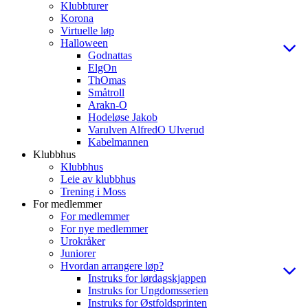
Klubbturer
Korona
Virtuelle løp
Halloween
Godnattas
ElgOn
ThOmas
Småtroll
Arakn-O
Hodeløse Jakob
Varulven AlfredO Ulverud
Kabelmannen
Klubbhus
Klubbhus
Leie av klubbhus
Trening i Moss
For medlemmer
For medlemmer
For nye medlemmer
Urokråker
Juniorer
Hvordan arrangere løp?
Instruks for lørdagskjappen
Instruks for Ungdomsserien
Instruks for Østfoldsprinten