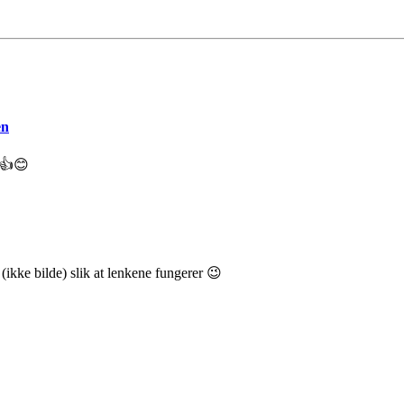
en
å 👍😊
(ikke bilde) slik at lenkene fungerer 😉