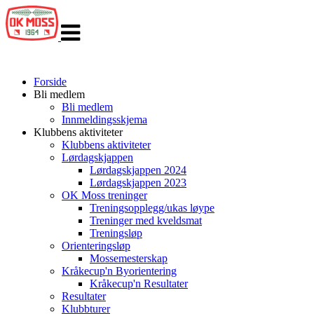
Veksle
navigasjon
Forside
Bli medlem
Bli medlem
Innmeldingsskjema
Klubbens aktiviteter
Klubbens aktiviteter
Lørdagskjappen
Lørdagskjappen 2024
Lørdagskjappen 2023
OK Moss treninger
Treningsopplegg/ukas løype
Treninger med kveldsmat
Treningsløp
Orienteringsløp
Mossemesterskap
Kråkecup'n Byorientering
Kråkecup'n Resultater
Resultater
Klubbturer