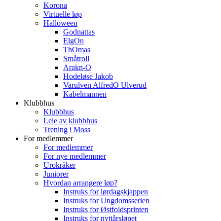
Korona
Virtuelle løp
Halloween
Godnattas
ElgOn
ThOmas
Småtroll
Arakn-O
Hodeløse Jakob
Varulven AlfredO Ulverud
Kabelmannen
Klubbhus
Klubbhus
Leie av klubbhus
Trening i Moss
For medlemmer
For medlemmer
For nye medlemmer
Urokråker
Juniorer
Hvordan arrangere løp?
Instruks for lørdagskjappen
Instruks for Ungdomsserien
Instruks for Østfoldsprinten
Instruks for nyttårsløpet