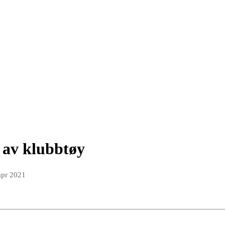
g av klubbtøy
apr 2021