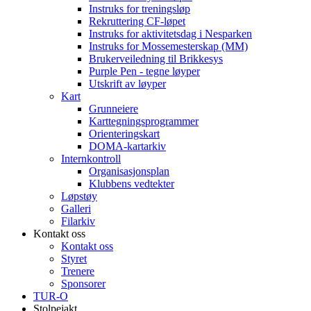
Instruks for treningsløp
Rekruttering CF-løpet
Instruks for aktivitetsdag i Nesparken
Instruks for Mossemesterskap (MM)
Brukerveiledning til Brikkesys
Purple Pen - tegne løyper
Utskrift av løyper
Kart
Grunneiere
Karttegningsprogrammer
Orienteringskart
DOMA-kartarkiv
Internkontroll
Organisasjonsplan
Klubbens vedtekter
Løpstøy
Galleri
Filarkiv
Kontakt oss
Kontakt oss
Styret
Trenere
Sponsorer
TUR-O
Stolpejakt