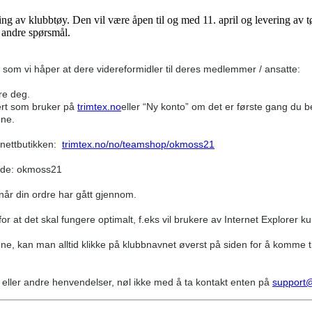
ing av klubbtøy. Den vil være åpen til og med 11. april og levering av tø
r andre spørsmål.
 som vi håper at dere videreformidler til deres medlemmer / ansatte:
re deg.
ert som bruker på
trimtex.no
eller “Ny konto” om det er første gang du bes
ene.
l nettbutikken:
trimtex.no/no/teamshop/okmoss21
kode: okmoss21
når din ordre har gått gjennom.
for at det skal fungere optimalt, f.eks vil brukere av Internet Explorer
ne, kan man alltid klikke på klubbnavnet øverst på siden for å komme ti
eller andre henvendelser, nøl ikke med å ta kontakt enten på
support@