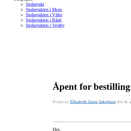
Stolpejakt
Stolpejakten i Moss
Stolpejakten i Våler
Stolpejakten i Råde
Stolpejakten i Vestby
Åpent for bestillin
Postet av
Elisabeth Aune Jakobsen
den
6. 
Hei.