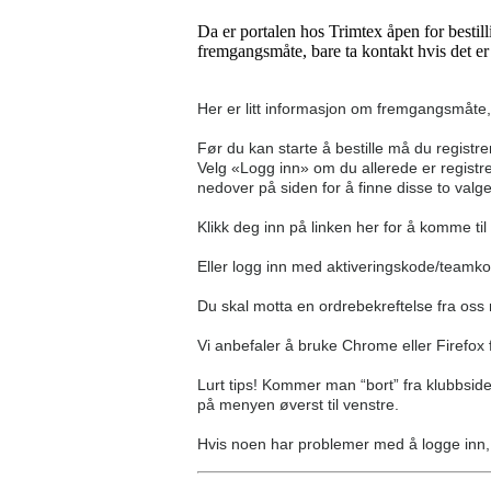
Da er portalen hos Trimtex åpen for bestill
fremgangsmåte, bare ta kontakt hvis det e
Her er litt informasjon om fremgangsmåte,
Før du kan starte å bestille må du registre
Velg «Logg inn» om du allerede er registr
nedover på siden for å finne disse to valg
Klikk deg inn på linken her for å komme ti
Eller logg inn med aktiveringskode/team
Du skal motta en ordrebekreftelse fra oss 
Vi anbefaler å bruke Chrome eller Firefox 
Lurt tips! Kommer man “bort” fra klubbside
på menyen øverst til venstre.
Hvis noen har problemer med å logge inn, 