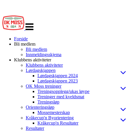
Veksle
navigasjon
Forside
Bli medlem
Bli medlem
Innmeldingsskjema
Klubbens aktiviteter
Klubbens aktiviteter
Lørdagskjappen
Lørdagskjappen 2024
Lørdagskjappen 2023
OK Moss treninger
Treningsopplegg/ukas løype
Treninger med kveldsmat
Treningsløp
Orienteringsløp
Mossemesterskap
Kråkecup'n Byorientering
Kråkecup'n Resultater
Resultater