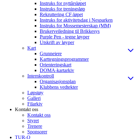
Instruks for nyttårsløpet
Instruks for treningsløp
Rekruttering CF-løpet
Instruks for aktivitetsdag i Nesparken
Instruks for Mossemesterskap (MM)
Brukerveiledning til Brikkesys
Purple Pen - tegne løyper
Utskrift av løyper
Kart
Grunneiere
Karttegningsprogrammer
Orienteringskart
DOMA-kartarkiv
Internkontroll
Organisasjonsplan
Klubbens vedtekter
Løpstøy
Galleri
Filarkiv
Kontakt oss
Kontakt oss
Styret
Trenere
Sponsorer
TUR-O