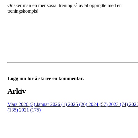
Ønsker man en mer sosial trening så avtal oppmøte med en
treningskompis!
Logg inn for å skrive en kommentar.
Arkiv
Mars 2026 (3)
Januar 2026 (1)
2025 (26)
2024 (57)
2023 (74)
202
(135)
2021 (175)