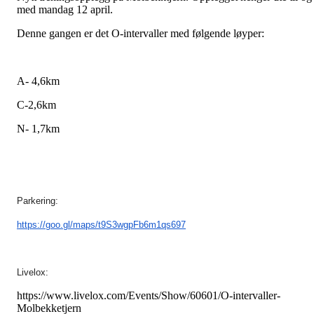
med mandag 12 april.
Denne gangen er det O-intervaller med følgende løyper:
A- 4,6km
C-2,6km
N- 1,7km
Parkering:
https://goo.gl/maps/t9S3wgpFb6m1qs697
Livelox:
https://www.livelox.com/Events/Show/60601/O-intervaller-
Molbekketjern