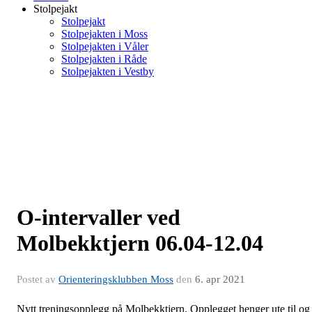
Stolpejakt
Stolpejakt
Stolpejakten i Moss
Stolpejakten i Våler
Stolpejakten i Råde
Stolpejakten i Vestby
O-intervaller ved
Molbekktjern 06.04-12.04
Postet av
Orienteringsklubben Moss
den
6. apr 2021
Nytt treningsopplegg på Molbekktjern. Opplegget henger ute til og