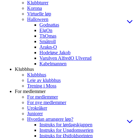
Klubbturer
Korona
Virtuelle løp
Halloween
Godnattas
ElgOn
ThOmas
Småtroll
Arakn-O
Hodeløse Jakob
Varulven AlfredO Ulverud
Kabelmannen
Klubbhus
Klubbhus
Leie av klubbhus
Trening i Moss
For medlemmer
For medlemmer
For nye medlemmer
Urokråker
Juniorer
Hvordan arrangere løp?
Instruks for lørdagskjappen
Instruks for Ungdomsserien
Instruks for Østfoldsprinten