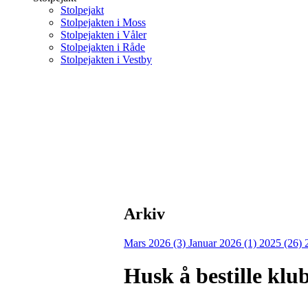
Stolpejakt
Stolpejakten i Moss
Stolpejakten i Våler
Stolpejakten i Råde
Stolpejakten i Vestby
Arkiv
Mars 2026 (3)
Januar 2026 (1)
2025 (26)
Husk å bestille klu