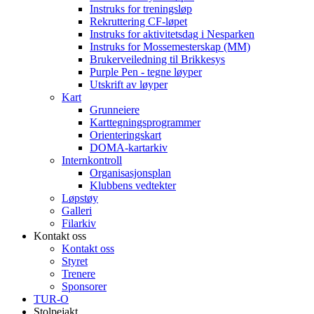
Instruks for treningsløp
Rekruttering CF-løpet
Instruks for aktivitetsdag i Nesparken
Instruks for Mossemesterskap (MM)
Brukerveiledning til Brikkesys
Purple Pen - tegne løyper
Utskrift av løyper
Kart
Grunneiere
Karttegningsprogrammer
Orienteringskart
DOMA-kartarkiv
Internkontroll
Organisasjonsplan
Klubbens vedtekter
Løpstøy
Galleri
Filarkiv
Kontakt oss
Kontakt oss
Styret
Trenere
Sponsorer
TUR-O
Stolpejakt