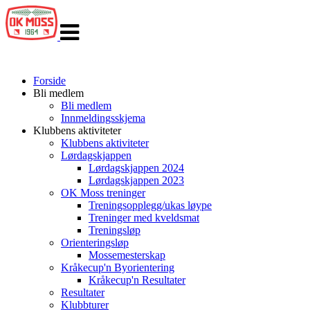
Veksle
navigasjon
Forside
Bli medlem
Bli medlem
Innmeldingsskjema
Klubbens aktiviteter
Klubbens aktiviteter
Lørdagskjappen
Lørdagskjappen 2024
Lørdagskjappen 2023
OK Moss treninger
Treningsopplegg/ukas løype
Treninger med kveldsmat
Treningsløp
Orienteringsløp
Mossemesterskap
Kråkecup'n Byorientering
Kråkecup'n Resultater
Resultater
Klubbturer