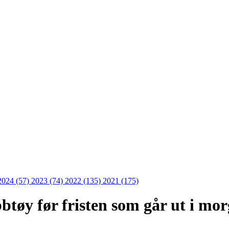
2024 (57)
2023 (74)
2022 (135)
2021 (175)
bbtøy før fristen som går ut i mo