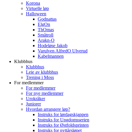
Korona
Virtuelle løp
Halloween
Godnattas
ElgOn
ThOmas
Småtroll
Arakn-O
Hodeløse Jakob
Varulven AlfredO Ulverud
Kabelmannen
Klubbhus
Klubbhus
Leie av klubbhus
Trening i Moss
For medlemmer
For medlemmer
For nye medlemmer
Urokråker
Juniorer
Hvordan arrangere løp?
Instruks for lørdagskjappen
Instruks for Ungdomsserien
Instruks for Østfoldsprinten
Instruks for nyttårsløpet