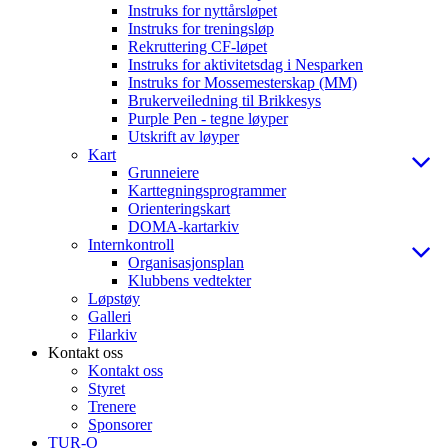
Instruks for nyttårsløpet
Instruks for treningsløp
Rekruttering CF-løpet
Instruks for aktivitetsdag i Nesparken
Instruks for Mossemesterskap (MM)
Brukerveiledning til Brikkesys
Purple Pen - tegne løyper
Utskrift av løyper
Kart
Grunneiere
Karttegningsprogrammer
Orienteringskart
DOMA-kartarkiv
Internkontroll
Organisasjonsplan
Klubbens vedtekter
Løpstøy
Galleri
Filarkiv
Kontakt oss
Kontakt oss
Styret
Trenere
Sponsorer
TUR-O