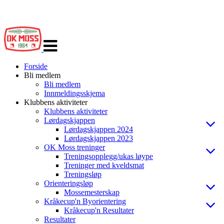
Veksle
navigasjon
Forside
Bli medlem
Bli medlem
Innmeldingsskjema
Klubbens aktiviteter
Klubbens aktiviteter
Lørdagskjappen
Lørdagskjappen 2024
Lørdagskjappen 2023
OK Moss treninger
Treningsopplegg/ukas løype
Treninger med kveldsmat
Treningsløp
Orienteringsløp
Mossemesterskap
Kråkecup'n Byorientering
Kråkecup'n Resultater
Resultater