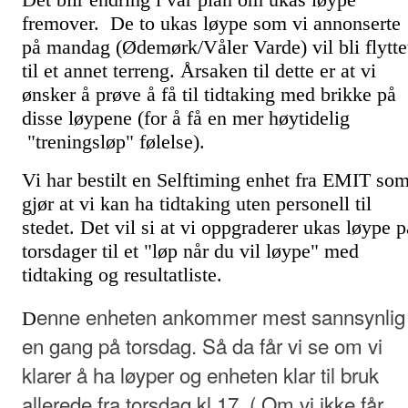
fremover. De to ukas løype som vi annonserte
på mandag (Ødemørk/Våler Varde) vil bli flytte
til et annet terreng. Årsaken til dette er at vi
ønsker å prøve å få til tidtaking med brikke på
disse løypene (for å få en mer høytidelig
"treningsløp" følelse).
Vi har bestilt en Selftiming enhet fra EMIT so
gjør at vi kan ha tidtaking uten personell til
stedet. Det vil si at vi oppgraderer ukas løype p
torsdager til et "løp når du vil løype" med
tidtaking og resultatliste.
enne enheten ankommer mest sannsynlig
D
en gang på torsdag. Så da får vi se om vi
klarer å ha løyper og enheten klar til bruk
allerede fra torsdag kl.17. ( Om vi ikke får