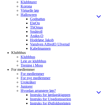
Klubbturer
Korona
Virtuelle løp
Halloween
Godnattas
ElgOn
ThOmas
Småtroll
Arakn-O
Hodeløse Jakob
Varulven AlfredO Ulverud
Kabelmannen
Klubbhus
Klubbhus
Leie av klubbhus
Trening i Moss
For medlemmer
For medlemmer
For nye medlemmer
Urokråker
Juniorer
Hvordan arrangere løp?
Instruks for lørdagskjappen
Instruks for Ungdomsserien
Instruks for Østfoldsprinten