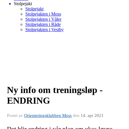
Stolpejakt
Stolpejakt
Stolpejakten i Moss
Stolpejakten i Våler
Stolpejakten i Råde
Stolpejakten i Vestby
Ny info om treningsløp -
ENDRING
Postet av
Orienteringsklubben Moss
den
14. apr 2021
Det blir endring i vår plan om ukas løype