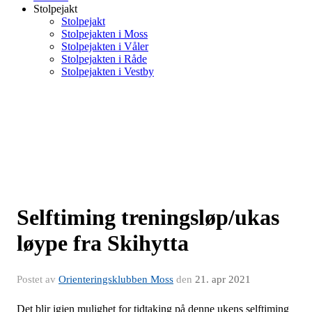
Stolpejakt
Stolpejakt
Stolpejakten i Moss
Stolpejakten i Våler
Stolpejakten i Råde
Stolpejakten i Vestby
Selftiming treningsløp/ukas
løype fra Skihytta
Postet av
Orienteringsklubben Moss
den
21. apr 2021
Det blir igjen mulighet for tidtaking på denne ukens selftiming