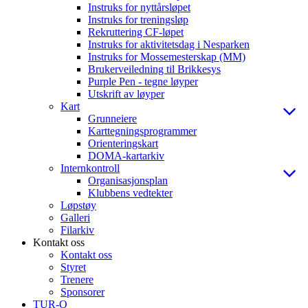
Instruks for nyttårsløpet
Instruks for treningsløp
Rekruttering CF-løpet
Instruks for aktivitetsdag i Nesparken
Instruks for Mossemesterskap (MM)
Brukerveiledning til Brikkesys
Purple Pen - tegne løyper
Utskrift av løyper
Kart
Grunneiere
Karttegningsprogrammer
Orienteringskart
DOMA-kartarkiv
Internkontroll
Organisasjonsplan
Klubbens vedtekter
Løpstøy
Galleri
Filarkiv
Kontakt oss
Kontakt oss
Styret
Trenere
Sponsorer
TUR-O