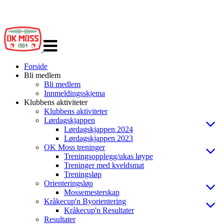
Veksle
navigasjon
Forside
Bli medlem
Bli medlem
Innmeldingsskjema
Klubbens aktiviteter
Klubbens aktiviteter
Lørdagskjappen
Lørdagskjappen 2024
Lørdagskjappen 2023
OK Moss treninger
Treningsopplegg/ukas løype
Treninger med kveldsmat
Treningsløp
Orienteringsløp
Mossemesterskap
Kråkecup'n Byorientering
Kråkecup'n Resultater
Resultater