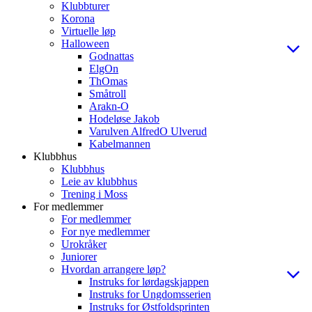
Klubbturer
Korona
Virtuelle løp
Halloween
Godnattas
ElgOn
ThOmas
Småtroll
Arakn-O
Hodeløse Jakob
Varulven AlfredO Ulverud
Kabelmannen
Klubbhus
Klubbhus
Leie av klubbhus
Trening i Moss
For medlemmer
For medlemmer
For nye medlemmer
Urokråker
Juniorer
Hvordan arrangere løp?
Instruks for lørdagskjappen
Instruks for Ungdomsserien
Instruks for Østfoldsprinten