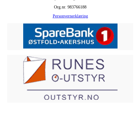
Org.nr. 983766188
Personvernerklæring