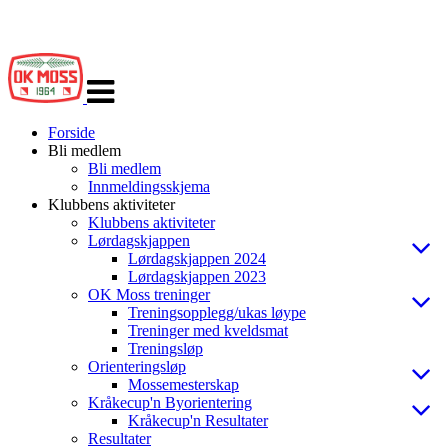
Veksle
navigasjon
Forside
Bli medlem
Bli medlem
Innmeldingsskjema
Klubbens aktiviteter
Klubbens aktiviteter
Lørdagskjappen
Lørdagskjappen 2024
Lørdagskjappen 2023
OK Moss treninger
Treningsopplegg/ukas løype
Treninger med kveldsmat
Treningsløp
Orienteringsløp
Mossemesterskap
Kråkecup'n Byorientering
Kråkecup'n Resultater
Resultater