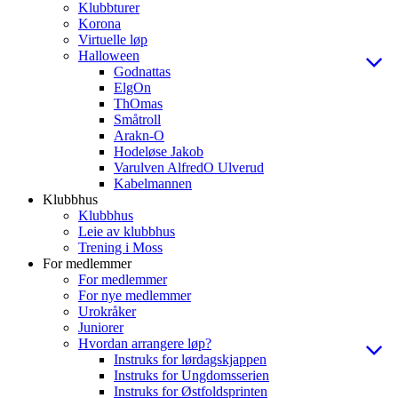
Klubbturer
Korona
Virtuelle løp
Halloween
Godnattas
ElgOn
ThOmas
Småtroll
Arakn-O
Hodeløse Jakob
Varulven AlfredO Ulverud
Kabelmannen
Klubbhus
Klubbhus
Leie av klubbhus
Trening i Moss
For medlemmer
For medlemmer
For nye medlemmer
Urokråker
Juniorer
Hvordan arrangere løp?
Instruks for lørdagskjappen
Instruks for Ungdomsserien
Instruks for Østfoldsprinten