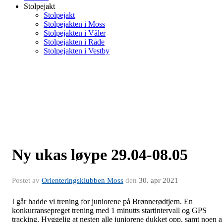
Stolpejakt
Stolpejakt
Stolpejakten i Moss
Stolpejakten i Våler
Stolpejakten i Råde
Stolpejakten i Vestby
Ny ukas løype 29.04-08.05
Postet av
Orienteringsklubben Moss
den
30. apr 2021
I går hadde vi trening for juniorene på Brønnerødtjern. En
konkurransepreget trening med 1 minutts startintervall og GPS
tracking. Hyggelig at nesten alle juniorene dukket opp, samt noen 