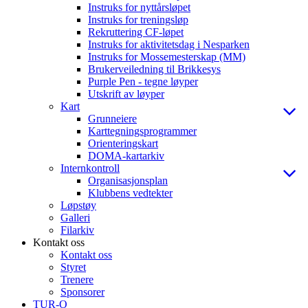
Instruks for nyttårsløpet
Instruks for treningsløp
Rekruttering CF-løpet
Instruks for aktivitetsdag i Nesparken
Instruks for Mossemesterskap (MM)
Brukerveiledning til Brikkesys
Purple Pen - tegne løyper
Utskrift av løyper
Kart
Grunneiere
Karttegningsprogrammer
Orienteringskart
DOMA-kartarkiv
Internkontroll
Organisasjonsplan
Klubbens vedtekter
Løpstøy
Galleri
Filarkiv
Kontakt oss
Kontakt oss
Styret
Trenere
Sponsorer
TUR-O