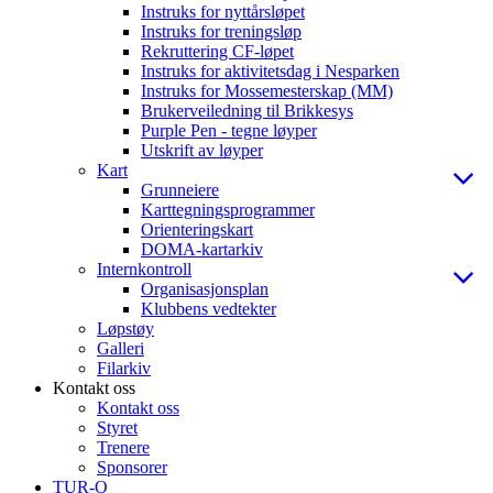
Instruks for nyttårsløpet
Instruks for treningsløp
Rekruttering CF-løpet
Instruks for aktivitetsdag i Nesparken
Instruks for Mossemesterskap (MM)
Brukerveiledning til Brikkesys
Purple Pen - tegne løyper
Utskrift av løyper
Kart
Grunneiere
Karttegningsprogrammer
Orienteringskart
DOMA-kartarkiv
Internkontroll
Organisasjonsplan
Klubbens vedtekter
Løpstøy
Galleri
Filarkiv
Kontakt oss
Kontakt oss
Styret
Trenere
Sponsorer
TUR-O