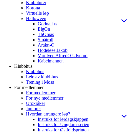
Klubbturer
Korona
Virtuelle løp
Halloween
Godnattas
ElgOn
ThOmas
Småtroll
Arakn-O
Hodeløse Jakob
Varulven AlfredO Ulverud
Kabelmannen
Klubbhus
Klubbhus
Leie av klubbhus
Trening i Moss
For medlemmer
For medlemmer
For nye medlemmer
Urokråker
Juniorer
Hvordan arrangere løp?
Instruks for lørdagskjappen
Instruks for Ungdomsserien
Instruks for Østfoldsprinten