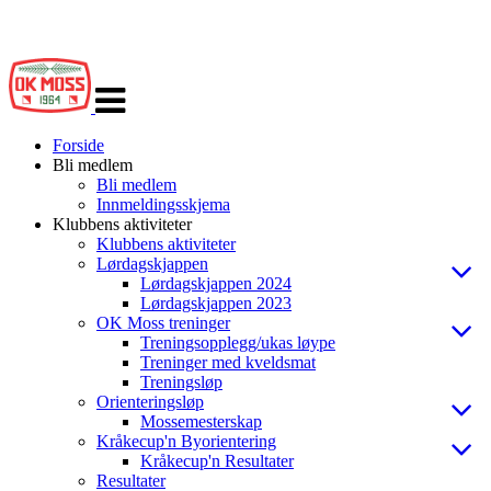
Veksle
navigasjon
Forside
Bli medlem
Bli medlem
Innmeldingsskjema
Klubbens aktiviteter
Klubbens aktiviteter
Lørdagskjappen
Lørdagskjappen 2024
Lørdagskjappen 2023
OK Moss treninger
Treningsopplegg/ukas løype
Treninger med kveldsmat
Treningsløp
Orienteringsløp
Mossemesterskap
Kråkecup'n Byorientering
Kråkecup'n Resultater
Resultater