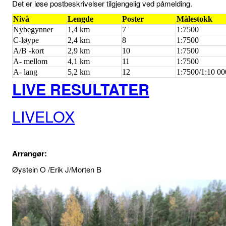
Det er løse postbeskrivelser tilgjengelig ved påmelding.
Nivå
Lengde
Poster
Målestokk
Nybegynner
1,4 km
7
1:7500
C-løype
2,4 km
8
1:7500
A/B -kort
2,9 km
10
1:7500
A- mellom
4,1 km
11
1:7500
A- lang
5,2 km
12
1:7500/1:10 00
LIVE RESULTATER
LIVELOX
Arrangør:
Øystein O /Erik J/Morten B