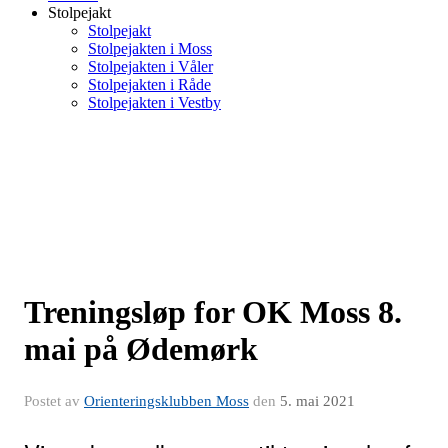
Stolpejakt
Stolpejakt
Stolpejakten i Moss
Stolpejakten i Våler
Stolpejakten i Råde
Stolpejakten i Vestby
Treningsløp for OK Moss 8.
mai på Ødemørk
Postet av
Orienteringsklubben Moss
den
5. mai 2021