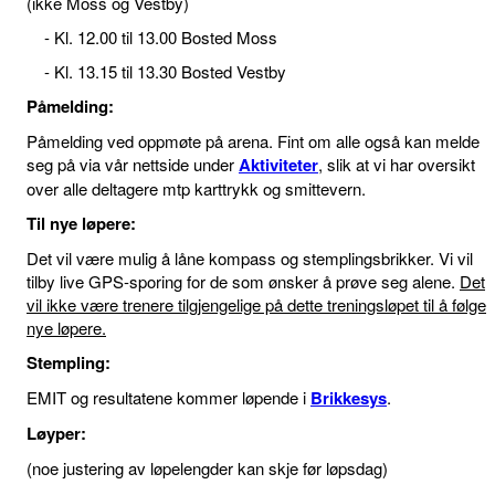
(ikke Moss og Vestby)
- Kl. 12.00 til 13.00 Bosted Moss
- Kl. 13.15 til 13.30 Bosted Vestby
Påmelding:
Påmelding ved oppmøte på arena. Fint om alle også kan melde
seg på via vår nettside under
Aktiviteter
, slik at vi har oversikt
over alle deltagere mtp karttrykk og smittevern.
Til nye løpere:
Det vil være mulig å låne kompass og stemplingsbrikker. Vi vil
tilby live GPS-sporing for de som ønsker å prøve seg alene.
Det
vil ikke være trenere tilgjengelige på dette treningsløpet til å følge
nye løpere.
Stempling:
EMIT og resultatene kommer løpende i
Brikkesys
.
Løyper:
(noe justering av løpelengder kan skje før løpsdag)