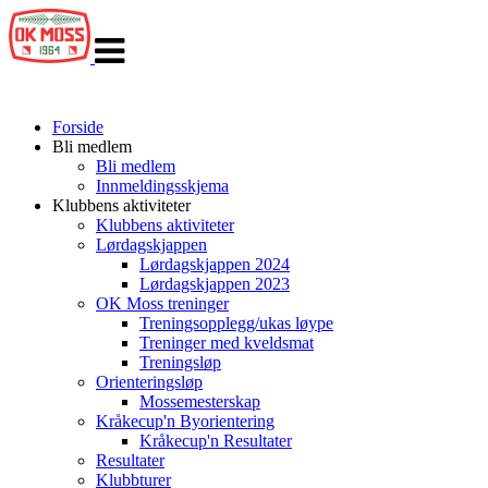
Veksle
navigasjon
Forside
Bli medlem
Bli medlem
Innmeldingsskjema
Klubbens aktiviteter
Klubbens aktiviteter
Lørdagskjappen
Lørdagskjappen 2024
Lørdagskjappen 2023
OK Moss treninger
Treningsopplegg/ukas løype
Treninger med kveldsmat
Treningsløp
Orienteringsløp
Mossemesterskap
Kråkecup'n Byorientering
Kråkecup'n Resultater
Resultater
Klubbturer