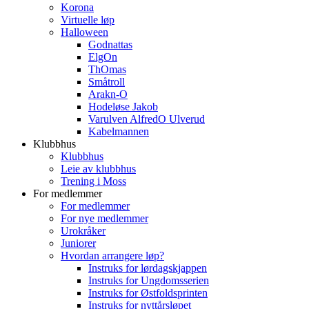
Korona
Virtuelle løp
Halloween
Godnattas
ElgOn
ThOmas
Småtroll
Arakn-O
Hodeløse Jakob
Varulven AlfredO Ulverud
Kabelmannen
Klubbhus
Klubbhus
Leie av klubbhus
Trening i Moss
For medlemmer
For medlemmer
For nye medlemmer
Urokråker
Juniorer
Hvordan arrangere løp?
Instruks for lørdagskjappen
Instruks for Ungdomsserien
Instruks for Østfoldsprinten
Instruks for nyttårsløpet