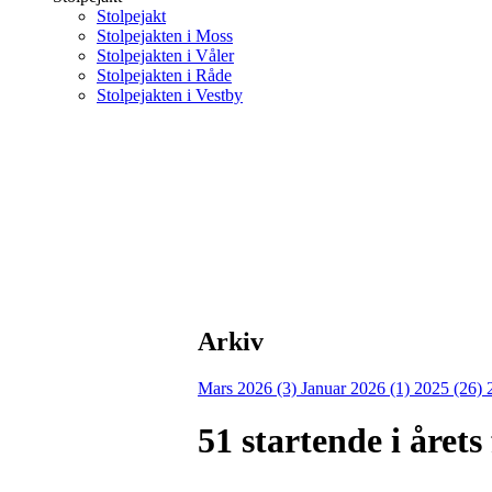
Stolpejakt
Stolpejakten i Moss
Stolpejakten i Våler
Stolpejakten i Råde
Stolpejakten i Vestby
Arkiv
Mars 2026 (3)
Januar 2026 (1)
2025 (26)
51 startende i året