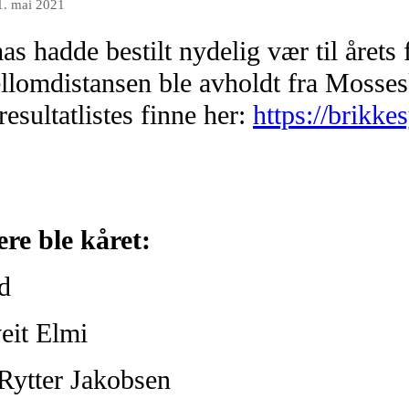
1. mai 2021
 hadde bestilt nydelig vær til årets 
lomdistansen ble avholdt fra Mosses
esultatlistes finne her:
https://brikke
re ble kåret:
d
eit Elmi
ytter Jakobsen