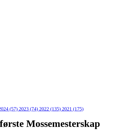
2024 (57)
2023 (74)
2022 (135)
2021 (175)
s første Mossemesterskap