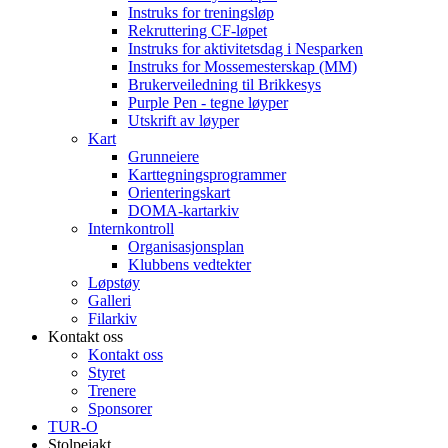
Instruks for treningsløp
Rekruttering CF-løpet
Instruks for aktivitetsdag i Nesparken
Instruks for Mossemesterskap (MM)
Brukerveiledning til Brikkesys
Purple Pen - tegne løyper
Utskrift av løyper
Kart
Grunneiere
Karttegningsprogrammer
Orienteringskart
DOMA-kartarkiv
Internkontroll
Organisasjonsplan
Klubbens vedtekter
Løpstøy
Galleri
Filarkiv
Kontakt oss
Kontakt oss
Styret
Trenere
Sponsorer
TUR-O
Stolpejakt