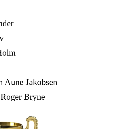
nder
v
Holm
h Aune Jakobsen
 Roger Bryne