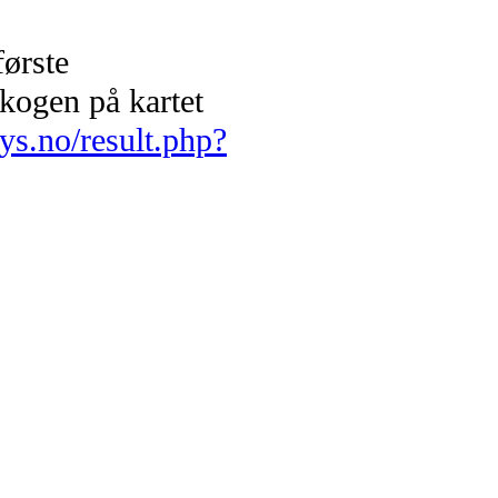
første
kogen på kartet
sys.no/result.php?