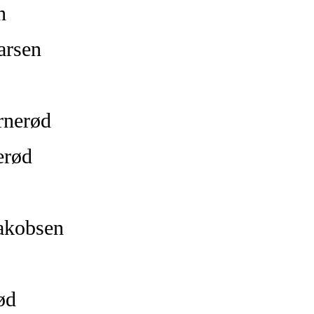
n
arsen
rnerød
erød
Jakobsen
ød