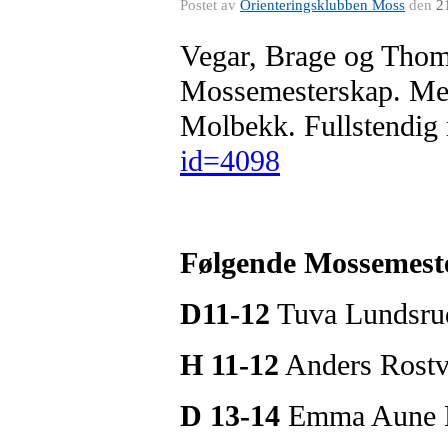
Postet av
Orienteringsklubben Moss
den
2
Vegar, Brage og Thomas
Mossemesterskap. Mel
Molbekk. Fullstendig r
id=4098
Følgende Mossemeste
D11-12
Tuva Lundsru
H 11-12
Anders Rostv
D 13-14
Emma Aune R