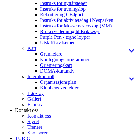
Instruks for nyttårsløpet
Instruks for treningsløp
Rekruttering CF-løpet
Instruks for aktivitetsdag i Nesparken
Instruks for Mossemesterskap (MM)
Brukerveiledning til Brikkesys
Purple Pen - tegne løyper
Utskrift av løyper
Kart
Grunneiere
Karttegningsprogrammer
Orienteringskart
DOMA-kartarkiv
Internkontroll
Organisasjonsplan
Klubbens vedtekter
Løpstøy
Galleri
Filarkiv
Kontakt oss
Kontakt oss
Styret
Trenere
Sponsorer
TUR-O