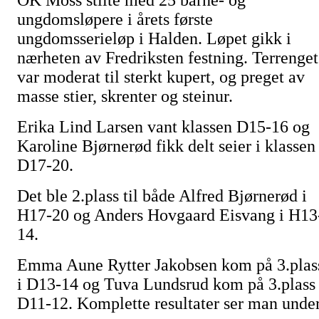
OK Moss stilte med 25 barne- og
ungdomsløpere i årets første
ungdomsserieløp i Halden. Løpet gikk i
nærheten av Fredriksten festning. Terrenget
var moderat til sterkt kupert, og preget av
masse stier, skrenter og steinur.
Erika Lind Larsen vant klassen D15-16 og
Karoline Bjørnerød fikk delt seier i klassen
D17-20.
Det ble 2.plass til både Alfred Bjørnerød i
H17-20 og Anders Hovgaard Eisvang i H13
14.
Emma Aune Rytter Jakobsen kom på 3.plas
i D13-14 og Tuva Lundsrud kom på 3.plass 
D11-12. Komplette resultater ser man under