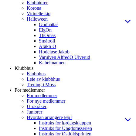
Klubbturer
Korona
Virtuelle løp
Halloween
Godnattas
ElgOn
ThOmas
Småtroll
Arakn-O
Hodeløse Jakob
Varulven AlfredO Ulverud
Kabelmannen
Klubbhus
Klubbhus
Leie av klubbhus
Trening i Moss
For medlemmer
For medlemmer
For nye medlemmer
Urokråker
Juniorer
Hvordan arrangere løp?
Instruks for lørdagskjappen
Instruks for Ungdomsserien
Instruks for Østfoldsprinten