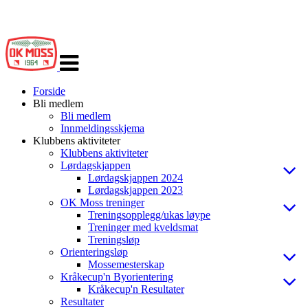
Veksle
navigasjon
Forside
Bli medlem
Bli medlem
Innmeldingsskjema
Klubbens aktiviteter
Klubbens aktiviteter
Lørdagskjappen
Lørdagskjappen 2024
Lørdagskjappen 2023
OK Moss treninger
Treningsopplegg/ukas løype
Treninger med kveldsmat
Treningsløp
Orienteringsløp
Mossemesterskap
Kråkecup'n Byorientering
Kråkecup'n Resultater
Resultater