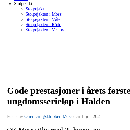
Stolpejakt
Stolpejakt
Stolpejakten i Moss
Stolpejakten i Våler
Stolpejakten i Råde
Stolpejakten i Vestby
Gode prestasjoner i årets først
ungdomsserieløp i Halden
Postet av
Orienteringsklubben Moss
den
1. jun 2021