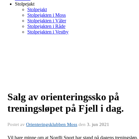
Stolpejakt
Stolpejakt
Stolpejakten i Moss
Stolpejakten i Våler
Stolpejakten i Råde
Stolpejakten i Vestby
Salg av orienteringssko på
treningsløpet på Fjell i dag.
Postet av
Orienteringsklubben Moss
den
3. jun 2021
Vil bare minne om at Nordli Sport har stand på dagens treningsløp.