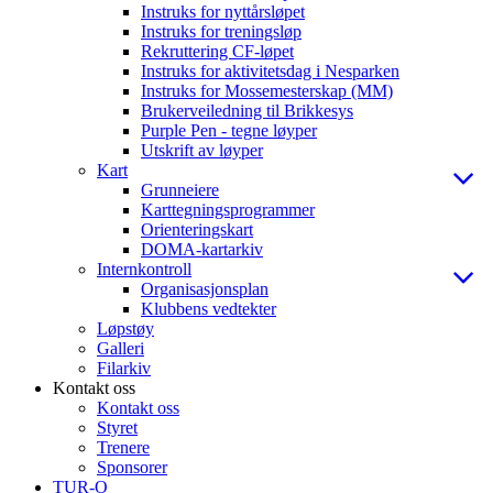
Instruks for nyttårsløpet
Instruks for treningsløp
Rekruttering CF-løpet
Instruks for aktivitetsdag i Nesparken
Instruks for Mossemesterskap (MM)
Brukerveiledning til Brikkesys
Purple Pen - tegne løyper
Utskrift av løyper
Kart
Grunneiere
Karttegningsprogrammer
Orienteringskart
DOMA-kartarkiv
Internkontroll
Organisasjonsplan
Klubbens vedtekter
Løpstøy
Galleri
Filarkiv
Kontakt oss
Kontakt oss
Styret
Trenere
Sponsorer
TUR-O