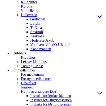
Klubbturer
Korona
Virtuelle løp
Halloween
Godnattas
ElgOn
ThOmas
Småtroll
Arakn-O
Hodeløse Jakob
Varulven AlfredO Ulverud
Kabelmannen
Klubbhus
Klubbhus
Leie av klubbhus
Trening i Moss
For medlemmer
For medlemmer
For nye medlemmer
Urokråker
Juniorer
Hvordan arrangere løp?
Instruks for lørdagskjappen
Instruks for Ungdomsserien
Instruks for Østfoldsprinten