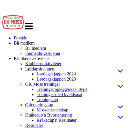
Veksle
navigasjon
Forside
Bli medlem
Bli medlem
Innmeldingsskjema
Klubbens aktiviteter
Klubbens aktiviteter
Lørdagskjappen
Lørdagskjappen 2024
Lørdagskjappen 2023
OK Moss treninger
Treningsopplegg/ukas løype
Treninger med kveldsmat
Treningsløp
Orienteringsløp
Mossemesterskap
Kråkecup'n Byorientering
Kråkecup'n Resultater
Resultater