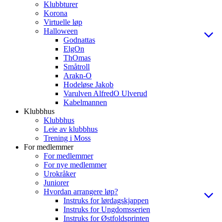
Klubbturer
Korona
Virtuelle løp
Halloween
Godnattas
ElgOn
ThOmas
Småtroll
Arakn-O
Hodeløse Jakob
Varulven AlfredO Ulverud
Kabelmannen
Klubbhus
Klubbhus
Leie av klubbhus
Trening i Moss
For medlemmer
For medlemmer
For nye medlemmer
Urokråker
Juniorer
Hvordan arrangere løp?
Instruks for lørdagskjappen
Instruks for Ungdomsserien
Instruks for Østfoldsprinten