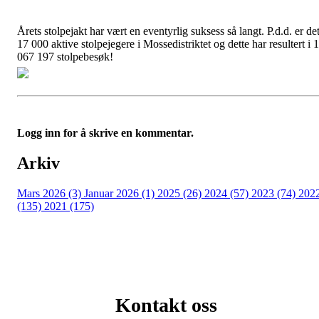
Årets stolpejakt har vært en eventyrlig suksess så langt. P.d.d. er de
17 000 aktive stolpejegere i Mossedistriktet og dette har resultert i 1
067 197 stolpebesøk!
Logg inn for å skrive en kommentar.
Arkiv
Mars 2026 (3)
Januar 2026 (1)
2025 (26)
2024 (57)
2023 (74)
202
(135)
2021 (175)
Kontakt oss