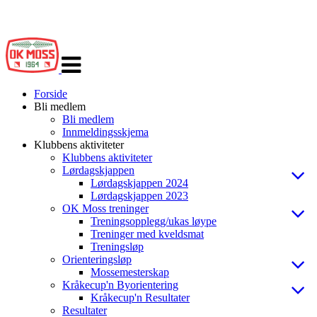
Veksle
navigasjon
Forside
Bli medlem
Bli medlem
Innmeldingsskjema
Klubbens aktiviteter
Klubbens aktiviteter
Lørdagskjappen
Lørdagskjappen 2024
Lørdagskjappen 2023
OK Moss treninger
Treningsopplegg/ukas løype
Treninger med kveldsmat
Treningsløp
Orienteringsløp
Mossemesterskap
Kråkecup'n Byorientering
Kråkecup'n Resultater
Resultater