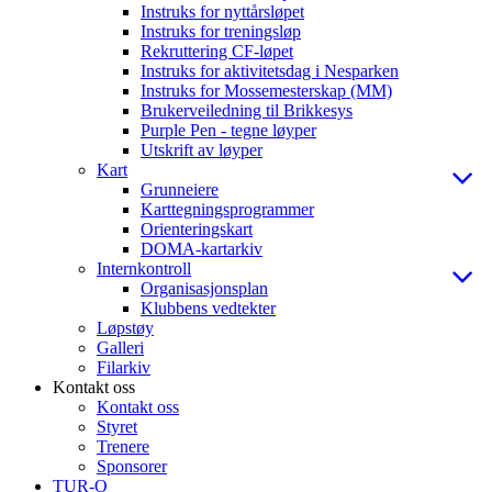
Instruks for nyttårsløpet
Instruks for treningsløp
Rekruttering CF-løpet
Instruks for aktivitetsdag i Nesparken
Instruks for Mossemesterskap (MM)
Brukerveiledning til Brikkesys
Purple Pen - tegne løyper
Utskrift av løyper
Kart
Grunneiere
Karttegningsprogrammer
Orienteringskart
DOMA-kartarkiv
Internkontroll
Organisasjonsplan
Klubbens vedtekter
Løpstøy
Galleri
Filarkiv
Kontakt oss
Kontakt oss
Styret
Trenere
Sponsorer
TUR-O