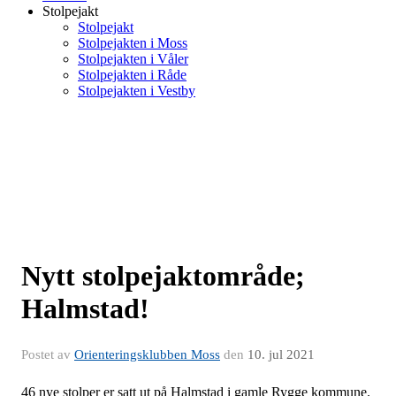
Stolpejakt
Stolpejakt
Stolpejakten i Moss
Stolpejakten i Våler
Stolpejakten i Råde
Stolpejakten i Vestby
Nytt stolpejaktområde;
Halmstad!
Postet av
Orienteringsklubben Moss
den
10. jul 2021
46 nye stolper er satt ut på Halmstad i gamle Rygge kommune.