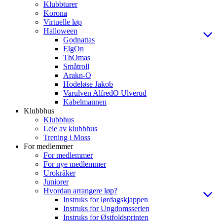
Klubbturer
Korona
Virtuelle løp
Halloween
Godnattas
ElgOn
ThOmas
Småtroll
Arakn-O
Hodeløse Jakob
Varulven AlfredO Ulverud
Kabelmannen
Klubbhus
Klubbhus
Leie av klubbhus
Trening i Moss
For medlemmer
For medlemmer
For nye medlemmer
Urokråker
Juniorer
Hvordan arrangere løp?
Instruks for lørdagskjappen
Instruks for Ungdomsserien
Instruks for Østfoldsprinten