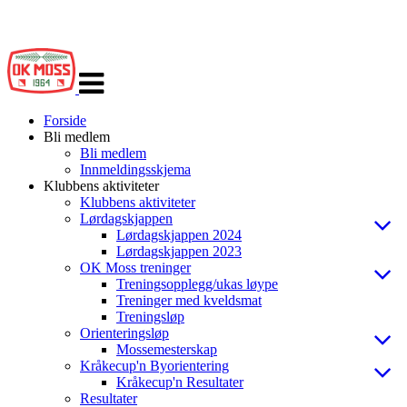
Veksle
navigasjon
Forside
Bli medlem
Bli medlem
Innmeldingsskjema
Klubbens aktiviteter
Klubbens aktiviteter
Lørdagskjappen
Lørdagskjappen 2024
Lørdagskjappen 2023
OK Moss treninger
Treningsopplegg/ukas løype
Treninger med kveldsmat
Treningsløp
Orienteringsløp
Mossemesterskap
Kråkecup'n Byorientering
Kråkecup'n Resultater
Resultater