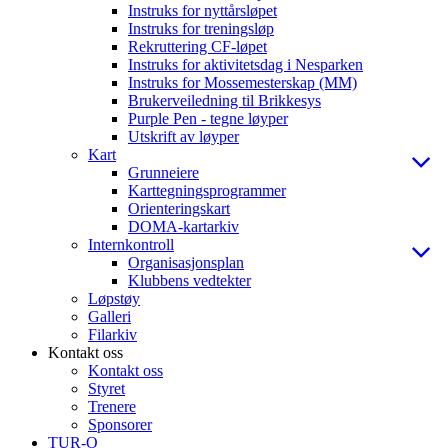
Instruks for nyttårsløpet
Instruks for treningsløp
Rekruttering CF-løpet
Instruks for aktivitetsdag i Nesparken
Instruks for Mossemesterskap (MM)
Brukerveiledning til Brikkesys
Purple Pen - tegne løyper
Utskrift av løyper
Kart
Grunneiere
Karttegningsprogrammer
Orienteringskart
DOMA-kartarkiv
Internkontroll
Organisasjonsplan
Klubbens vedtekter
Løpstøy
Galleri
Filarkiv
Kontakt oss
Kontakt oss
Styret
Trenere
Sponsorer
TUR-O