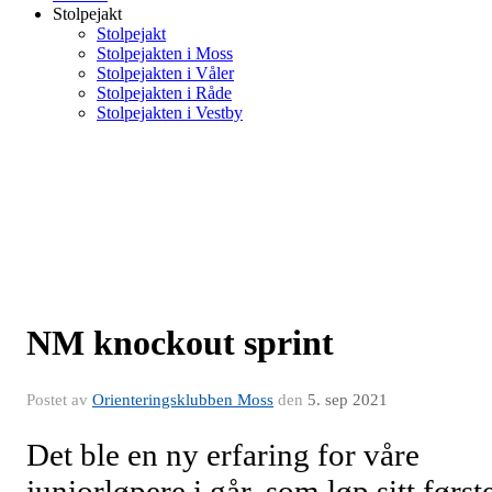
Stolpejakt
Stolpejakt
Stolpejakten i Moss
Stolpejakten i Våler
Stolpejakten i Råde
Stolpejakten i Vestby
NM knockout sprint
Postet av
Orienteringsklubben Moss
den
5. sep 2021
Det ble en ny erfaring for våre
juniorløpere i går, som løp sitt først