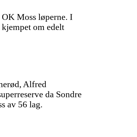
r OK Moss løperne. I
r kjempet om edelt
nerød, Alfred
 superreserve da Sondre
ss av 56 lag.