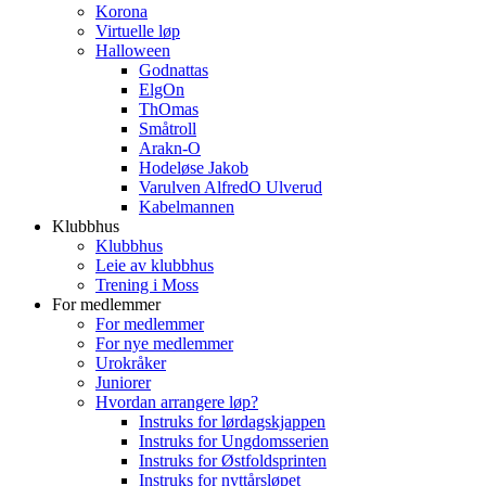
Korona
Virtuelle løp
Halloween
Godnattas
ElgOn
ThOmas
Småtroll
Arakn-O
Hodeløse Jakob
Varulven AlfredO Ulverud
Kabelmannen
Klubbhus
Klubbhus
Leie av klubbhus
Trening i Moss
For medlemmer
For medlemmer
For nye medlemmer
Urokråker
Juniorer
Hvordan arrangere løp?
Instruks for lørdagskjappen
Instruks for Ungdomsserien
Instruks for Østfoldsprinten
Instruks for nyttårsløpet