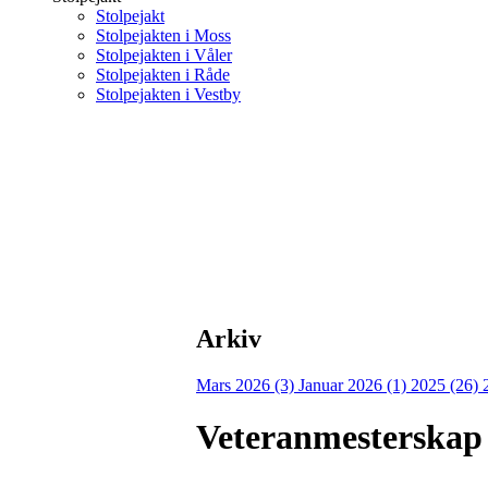
Stolpejakt
Stolpejakten i Moss
Stolpejakten i Våler
Stolpejakten i Råde
Stolpejakten i Vestby
Arkiv
Mars 2026 (3)
Januar 2026 (1)
2025 (26)
Veteranmesterskap 