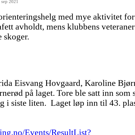
. sep 2021
 orienteringshelg med mye aktivitet fo
afett avholdt, mens klubbens veterane
 skoger.
ida Eisvang Hovgaard, Karoline Bjør
nerød på laget. Tore ble satt inn som
i siste liten. Laget løp inn til 43. pla
ring.no/Events/ResultList?