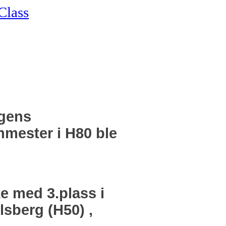
lass
agens
n
mester i H80 ble
e med 3.plass i
lsberg (H50) ,