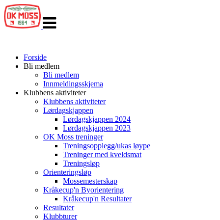
Veksle
navigasjon
Forside
Bli medlem
Bli medlem
Innmeldingsskjema
Klubbens aktiviteter
Klubbens aktiviteter
Lørdagskjappen
Lørdagskjappen 2024
Lørdagskjappen 2023
OK Moss treninger
Treningsopplegg/ukas løype
Treninger med kveldsmat
Treningsløp
Orienteringsløp
Mossemesterskap
Kråkecup'n Byorientering
Kråkecup'n Resultater
Resultater
Klubbturer