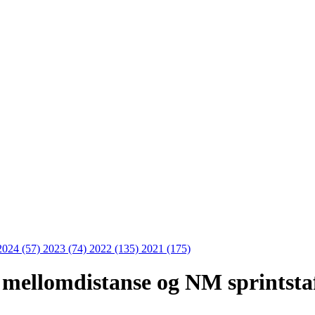
2024 (57)
2023 (74)
2022 (135)
2021 (175)
mellomdistanse og NM sprintsta