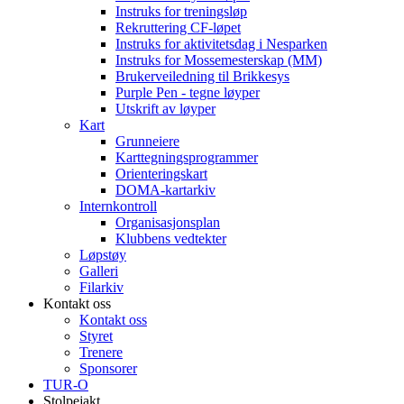
Instruks for treningsløp
Rekruttering CF-løpet
Instruks for aktivitetsdag i Nesparken
Instruks for Mossemesterskap (MM)
Brukerveiledning til Brikkesys
Purple Pen - tegne løyper
Utskrift av løyper
Kart
Grunneiere
Karttegningsprogrammer
Orienteringskart
DOMA-kartarkiv
Internkontroll
Organisasjonsplan
Klubbens vedtekter
Løpstøy
Galleri
Filarkiv
Kontakt oss
Kontakt oss
Styret
Trenere
Sponsorer
TUR-O
Stolpejakt