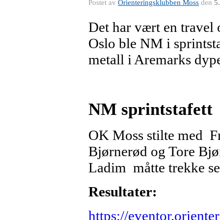
Postet av
Orienteringsklubben Moss
den
5
Det har vært en travel
Oslo ble NM i sprintst
metall i Aremarks dype
NM sprintstafett
OK Moss stilte med Fr
Bjørnerød og Tore Bjør
Ladim måtte trekke seg 
Resultater:
https://eventor.oriente