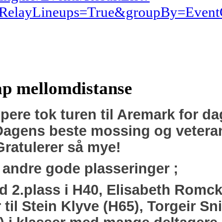
RelayLineups=True&groupBy=EventC
p mellomdistanse
øpe
re tok turen til Aremark for d
Dagens beste mossing o
g vetera
Gratulerer
så mye!
andre gode plasseringer ;
2.plass i H40, Elisabeth Romck
til Stein Klyve (H65), Torgeir Sni