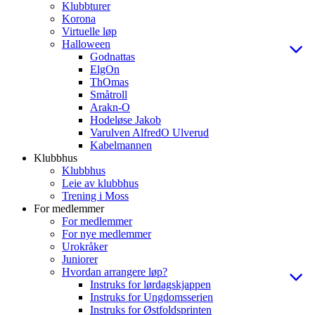
Klubbturer
Korona
Virtuelle løp
Halloween
Godnattas
ElgOn
ThOmas
Småtroll
Arakn-O
Hodeløse Jakob
Varulven AlfredO Ulverud
Kabelmannen
Klubbhus
Klubbhus
Leie av klubbhus
Trening i Moss
For medlemmer
For medlemmer
For nye medlemmer
Urokråker
Juniorer
Hvordan arrangere løp?
Instruks for lørdagskjappen
Instruks for Ungdomsserien
Instruks for Østfoldsprinten