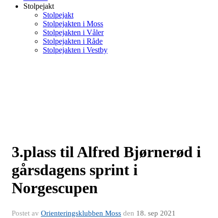
Stolpejakt
Stolpejakt
Stolpejakten i Moss
Stolpejakten i Våler
Stolpejakten i Råde
Stolpejakten i Vestby
3.plass til Alfred Bjørnerød i
gårsdagens sprint i
Norgescupen
Postet av
Orienteringsklubben Moss
den
18. sep 2021