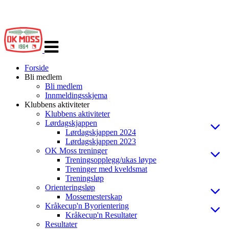
Veksle
navigasjon
Forside
Bli medlem
Bli medlem
Innmeldingsskjema
Klubbens aktiviteter
Klubbens aktiviteter
Lørdagskjappen
Lørdagskjappen 2024
Lørdagskjappen 2023
OK Moss treninger
Treningsopplegg/ukas løype
Treninger med kveldsmat
Treningsløp
Orienteringsløp
Mossemesterskap
Kråkecup'n Byorientering
Kråkecup'n Resultater
Resultater