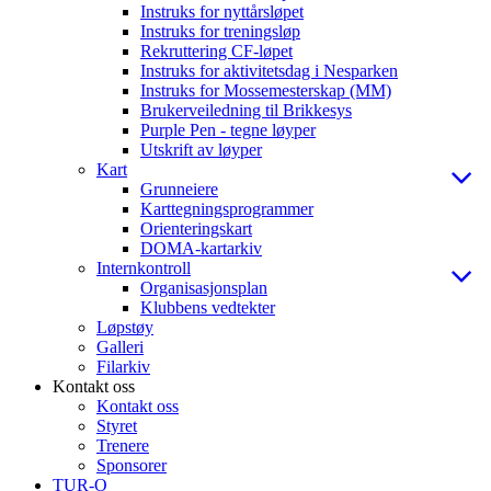
Instruks for nyttårsløpet
Instruks for treningsløp
Rekruttering CF-løpet
Instruks for aktivitetsdag i Nesparken
Instruks for Mossemesterskap (MM)
Brukerveiledning til Brikkesys
Purple Pen - tegne løyper
Utskrift av løyper
Kart
Grunneiere
Karttegningsprogrammer
Orienteringskart
DOMA-kartarkiv
Internkontroll
Organisasjonsplan
Klubbens vedtekter
Løpstøy
Galleri
Filarkiv
Kontakt oss
Kontakt oss
Styret
Trenere
Sponsorer
TUR-O