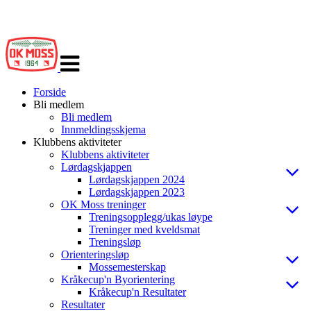
Veksle
navigasjon
Forside
Bli medlem
Bli medlem
Innmeldingsskjema
Klubbens aktiviteter
Klubbens aktiviteter
Lørdagskjappen
Lørdagskjappen 2024
Lørdagskjappen 2023
OK Moss treninger
Treningsopplegg/ukas løype
Treninger med kveldsmat
Treningsløp
Orienteringsløp
Mossemesterskap
Kråkecup'n Byorientering
Kråkecup'n Resultater
Resultater