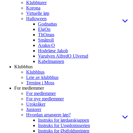
Klubbturer
Korona
Virtuelle løp
Halloween
Godnattas
ElgOn
ThOmas
Småtroll
Arakn-O
Hodeløse Jakob
Varulven AlfredO Ulverud
Kabelmannen
Klubbhus
Klubbhus
Leie av klubbhus
Trening i Moss
For medlemmer
For medlemmer
For nye medlemmer
Urokråker
Juniorer
Hvordan arrangere løp?
Instruks for lørdagskjappen
Instruks for Ungdomsserien
Instruks for Østfoldsprinten