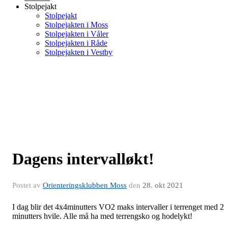
Stolpejakt
Stolpejakt
Stolpejakten i Moss
Stolpejakten i Våler
Stolpejakten i Råde
Stolpejakten i Vestby
Dagens intervalløkt!
Postet av
Orienteringsklubben Moss
den
28. okt 2021
I dag blir det 4x4minutters VO2 maks intervaller i terrenget med 2
minutters hvile. Alle må ha med terrengsko og hodelykt!