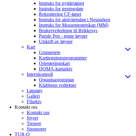
Instruks for nyttårsløpet
Instruks for treningsløp
Rekruttering CF-løpet
Instruks for aktivitetsdag i Nesparken
Instruks for Mossemesterskap (MM)
Brukerveiledning til Brikkesys
Purple Pen - tegne løyper
Utskrift av løyper
Kart
Grunneiere
Karttegningsprogrammer
Orienteringskart
DOMA-kartarkiv
Internkontroll
Organisasjonsplan
Klubbens vedtekter
Løpstøy
Galleri
Filarkiv
Kontakt oss
Kontakt oss
Styret
Trenere
Sponsorer
TUR-O