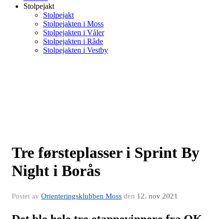
Stolpejakt
Stolpejakt
Stolpejakten i Moss
Stolpejakten i Våler
Stolpejakten i Råde
Stolpejakten i Vestby
Tre førsteplasser i Sprint By
Night i Borås
Postet av
Orienteringsklubben Moss
den
12. nov 2021