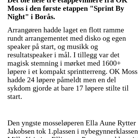
Det ble hele tre etappevinnere fra OK
Moss i den første etappen "Sprint By
Night" i Borås.
Arrangøren hadde laget en flott ramme
rundt arrangementet med disko og egen
speaker på start, og musikk og
resultatspeaker i mål. I tillegg var det
magisk stemning i mørket med 1600+
løpere i et kompakt sprintterreng. OK Moss
hadde 24 løpere påmeldt men en del
sykdom gjorde at bare 17 løpere stilte til
start.
Den yngste mosseløperen Ella Aune Rytter
Jakobsen tok 1.plassen i nybegynnerklassen