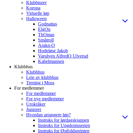
Klubbturer
Korona
Virtuelle løp
Halloween
Godnattas
ElgOn
ThOmas
Småtroll
Arakn-O
Hodeløse Jakob
Varulven AlfredO Ulverud
Kabelmannen
Klubbhus
Klubbhus
Leie av klubbhus
Trening i Moss
For medlemmer
For medlemmer
For nye medlemmer
Urokråker
Juniorer
Hvordan arrangere løp?
Instruks for lørdagskjappen
Instruks for Ungdomsserien
Instruks for Østfoldsprinten