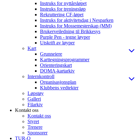
Instruks for nyttårsløpet
Instruks for treningsløp
Rekruttering CF-løpet
Instruks for aktivitetsdag i Nesparken
Instruks for Mossemesterskap (MM)
Brukerveiledning til Brikkesys
Purple Pen - tegne løyper
Utskrift av løyper
Kart
Grunneiere
Karttegningsprogrammer
Orienteringskart
DOMA-kartarkiv
Internkontroll
Organisasjonsplan
Klubbens vedtekter
Løpstøy
Galleri
Filarkiv
Kontakt oss
Kontakt oss
Styret
Trenere
Sponsorer
TUR-O