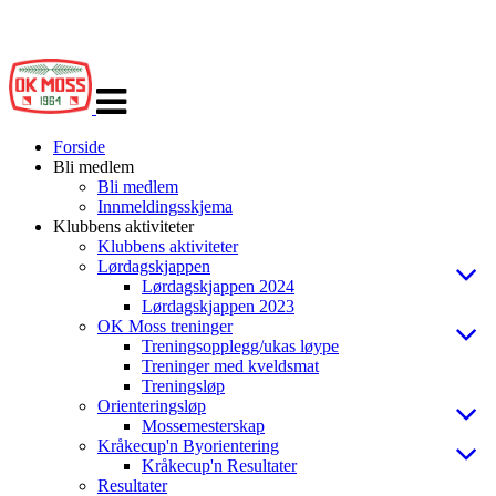
Veksle
navigasjon
Forside
Bli medlem
Bli medlem
Innmeldingsskjema
Klubbens aktiviteter
Klubbens aktiviteter
Lørdagskjappen
Lørdagskjappen 2024
Lørdagskjappen 2023
OK Moss treninger
Treningsopplegg/ukas løype
Treninger med kveldsmat
Treningsløp
Orienteringsløp
Mossemesterskap
Kråkecup'n Byorientering
Kråkecup'n Resultater
Resultater