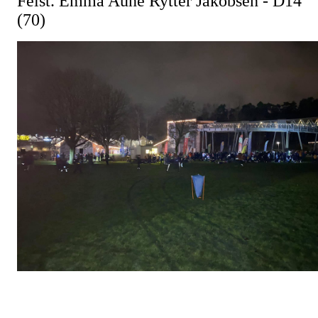
Felst. Emma Aune Rytter Jakobsen - D14
(70)